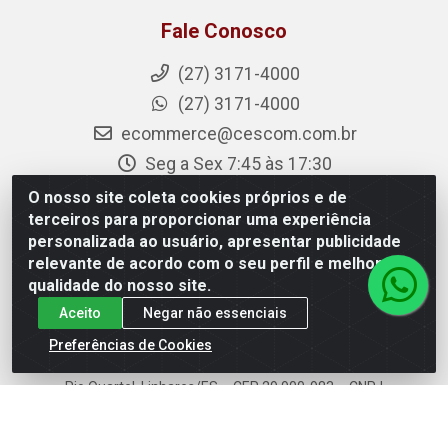
Fale Conosco
(27) 3171-4000
(27) 3171-4000
ecommerce@cescom.com.br
Seg a Sex 7:45 às 17:30
Instagram
O nosso site coleta cookies próprios e de
terceiros para proporcionar uma experiência
Facebook
personalizada ao usuário, apresentar publicidade
Linkedin
relevante de acordo com o seu perfil e melhorar a
Youtube
qualidade do nosso site.
Aceito
Negar não essenciais
Preferências de Cookies
Cescom Distribuidor - Rodovia BR 101, Km 163, S/N –
Rio Quartel, Linhares/ES – CEP 29.900-983 – CNPJ
27.724.509/0001-33