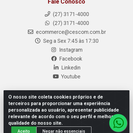
Fale Conosco
(27) 3171-4000
(27) 3171-4000
ecommerce@cescom.com.br
Seg a Sex 7:45 às 17:30
Instagram
Facebook
Linkedin
Youtube
O nosso site coleta cookies próprios e de
Cescom Distribuidor - Rodovia BR 101, Km 163, S/N – Rio
terceiros para proporcionar uma experiência
Quartel, Linhares/ES – CEP 29.900-983 – CNPJ
personalizada ao usuário, apresentar publicidade
27.724.509/0001-33
relevante de acordo com o seu perfil e melhorar a
qualidade do nosso site.
Aceito
Negar não essenciais