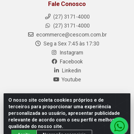
Fale Conosco
(27) 3171-4000
(27) 3171-4000
ecommerce@cescom.com.br
Seg a Sex 7:45 às 17:30
Instagram
Facebook
Linkedin
Youtube
O nosso site coleta cookies próprios e de
Cescom Distribuidor - Rodovia BR 101, Km 163, S/N – Rio
terceiros para proporcionar uma experiência
Quartel, Linhares/ES – CEP 29.900-983 – CNPJ
personalizada ao usuário, apresentar publicidade
27.724.509/0001-33
relevante de acordo com o seu perfil e melhorar a
qualidade do nosso site.