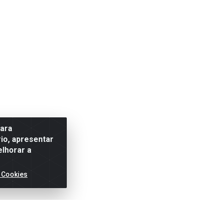
para
io, apresentar
elhorar a
 Cookies