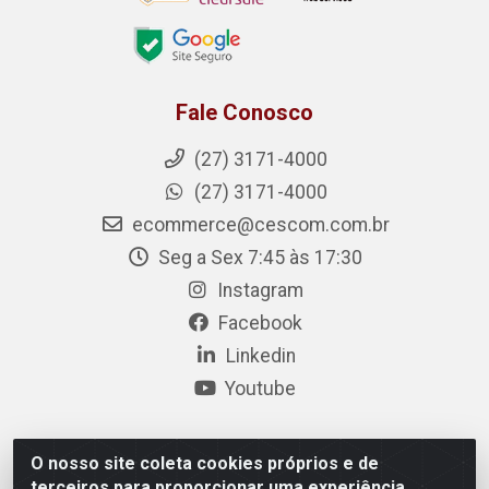
Fale Conosco
(27) 3171-4000
(27) 3171-4000
ecommerce@cescom.com.br
Seg a Sex 7:45 às 17:30
Instagram
Facebook
Linkedin
Youtube
O nosso site coleta cookies próprios e de
Cescom Distribuidor - Rodovia BR 101, Km 163, S/N – Rio
terceiros para proporcionar uma experiência