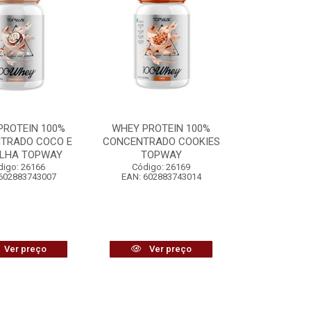
PROTEIN 100%
WHEY PROTEIN 100%
TRADO COCO E
CONCENTRADO COOKIES
ILHA TOPWAY
TOPWAY
digo: 26166
Código: 26169
602883743007
EAN: 602883743014
Ver preço
Ver preço