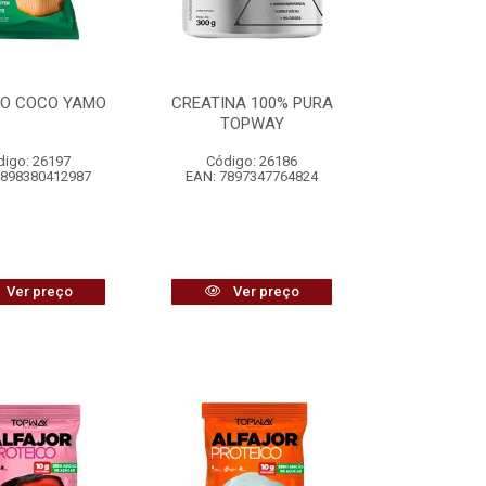
HO COCO YAMO
CREATINA 100% PURA
TOPWAY
digo: 26197
Código: 26186
7898380412987
EAN: 7897347764824
Ver preço
Ver preço