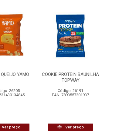
 QUEIJO YAMO
COOKIE PROTEIN BAUNILHA
TOPWAY
digo: 26205
Código: 26191
631430134845
EAN: 7893557201937
Ver preço
Ver preço