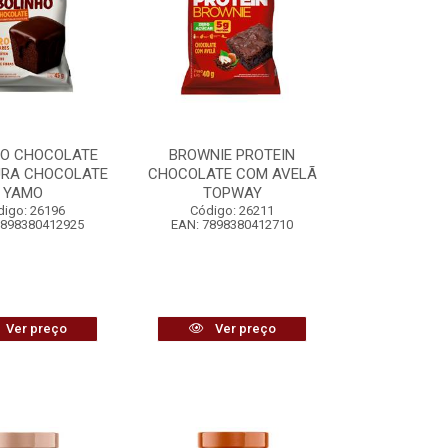
HO CHOCOLATE
BROWNIE PROTEIN
URA CHOCOLATE
CHOCOLATE COM AVELÃ
YAMO
TOPWAY
digo: 26196
Código: 26211
7898380412925
EAN: 7898380412710
Ver preço
Ver preço