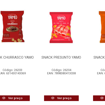
K CHURRASCO YAMO
SNACK PRESUNTO YAMO
SNACK
Código: 26203
Código: 26204
Có
EAN: 631430143069
EAN: 7898380413038
EAN: 
Ver preço
Ver preço