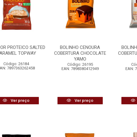
OR PROTEICO SALTED
BOLINHO CENOURA
BOLIN
ARAMEL TOPWAY
COBERTURA CHOCOLATE
COBERT
YAMO
Código: 26184
Código: 26195
Có
AN: 7897363262458
EAN: 7898380412949
EAN: 
Ver preço
Ver preço