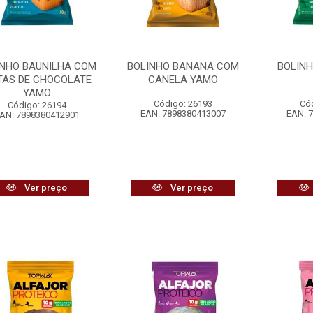
INHO BAUNILHA COM
BOLINHO BANANA COM
BOLIN
TAS DE CHOCOLATE
CANELA YAMO
YAMO
Código: 26193
Có
Código: 26194
EAN: 7898380413007
EAN: 
AN: 7898380412901
Ver preço
Ver preço