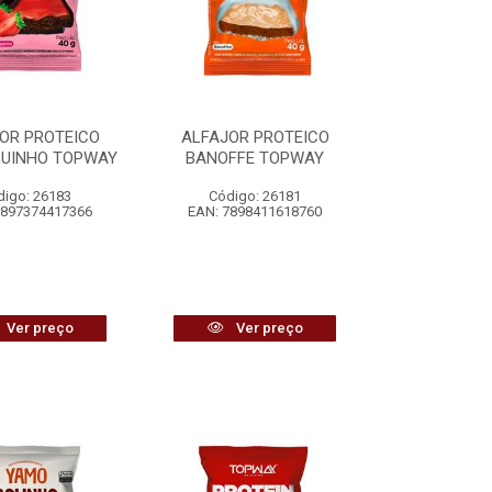
OR PROTEICO
ALFAJOR PROTEICO
UINHO TOPWAY
BANOFFE TOPWAY
digo: 26183
Código: 26181
7897374417366
EAN: 7898411618760
Ver preço
Ver preço