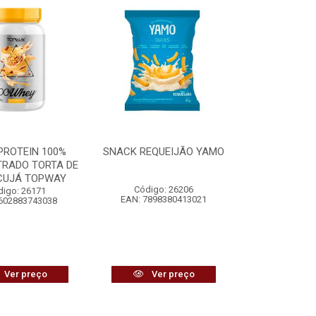
PROTEIN 100%
SNACK REQUEIJÃO YAMO
RADO TORTA DE
UJÁ TOPWAY
Código: 26206
digo: 26171
EAN: 7898380413021
602883743038
Ver preço
Ver preço