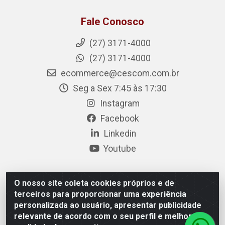
Fale Conosco
(27) 3171-4000
(27) 3171-4000
ecommerce@cescom.com.br
Seg a Sex 7:45 às 17:30
Instagram
Facebook
Linkedin
Youtube
O nosso site coleta cookies próprios e de
Cescom Distribuidor - Rodovia BR 101, Km 163, S/N – Rio
terceiros para proporcionar uma experiência
Quartel, Linhares/ES – CEP 29.900-983 – CNPJ
personalizada ao usuário, apresentar publicidade
27.724.509/0001-33
relevante de acordo com o seu perfil e melhorar a