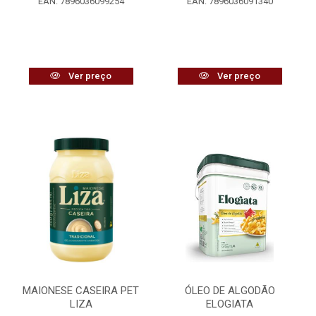
EAN: 7896036099254
EAN: 7896036091340
Ver preço
Ver preço
MAIONESE CASEIRA PET
ÓLEO DE ALGODÃO
LIZA
ELOGIATA