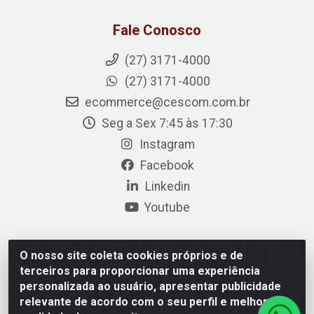
Fale Conosco
(27) 3171-4000
(27) 3171-4000
ecommerce@cescom.com.br
Seg a Sex 7:45 às 17:30
Instagram
Facebook
Linkedin
Youtube
O nosso site coleta cookies próprios e de
Cescom Distribuidor - Rodovia BR 101, Km 163, S/N – Rio
terceiros para proporcionar uma experiência
Quartel, Linhares/ES – CEP 29.900-983 – CNPJ
personalizada ao usuário, apresentar publicidade
27.724.509/0001-33
relevante de acordo com o seu perfil e melhorar a