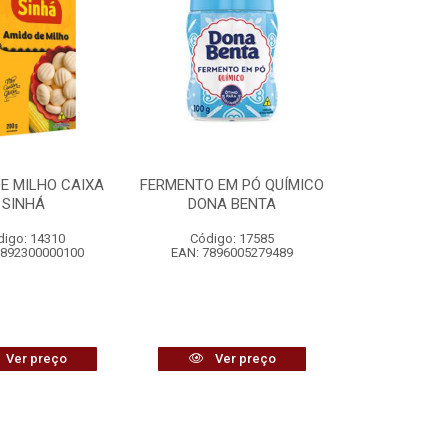
E MILHO CAIXA
FERMENTO EM PÓ QUÍMICO
SINHÁ
DONA BENTA
digo: 14310
Código: 17585
7892300000100
EAN: 7896005279489
Ver preço
Ver preço