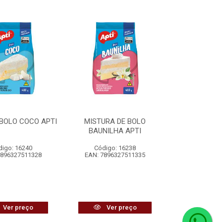
BOLO COCO APTI
MISTURA DE BOLO
BAUNILHA APTI
digo: 16240
Código: 16238
7896327511328
EAN: 7896327511335
Ver preço
Ver preço