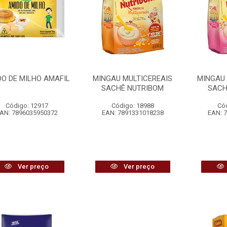
DO DE MILHO AMAFIL
MINGAU MULTICEREAIS
MINGAU 
SACHÊ NUTRIBOM
SACH
Código: 12917
Código: 18988
Có
AN: 7896035950372
EAN: 7891331018238
EAN: 
Ver preço
Ver preço