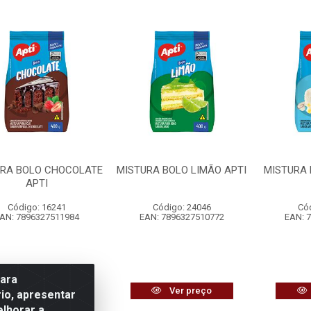
URA BOLO CHOCOLATE
MISTURA BOLO LIMÃO APTI
MISTURA 
APTI
Código: 16241
Código: 24046
Có
AN: 7896327511984
EAN: 7896327510772
EAN: 
para
Ver preço
Ver preço
io, apresentar
elhorar a