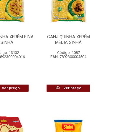
NHA XERÉM FINA
CANJIQUINHA XERÉM
SINHÁ
MÉDIA SINHÁ
digo: 13132
Código: 1087
7892300004016
EAN: 7892300004504
Ver preço
Ver preço