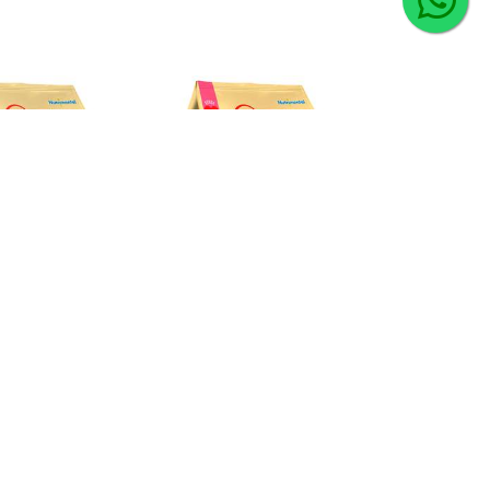
 MULTICEREAIS
MINGAU AVEIA E ARROZ
Ê NUTRIBOM
SACHÊ NUTRIBOM
digo: 25091
Código: 25092
7891331850746
EAN: 7891331850753