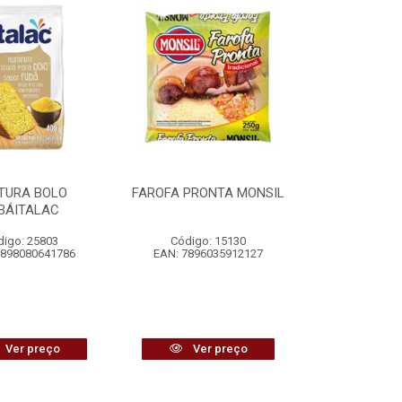
TURA BOLO
FAROFA PRONTA MONSIL
BÁITALAC
digo: 25803
Código: 15130
7898080641786
EAN: 7896035912127
Ver preço
Ver preço