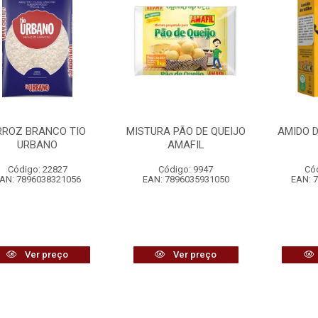
RROZ BRANCO TIO
MISTURA PÃO DE QUEIJO
AMIDO D
URBANO
AMAFIL
Código: 22827
Código: 9947
Có
AN: 7896038321056
EAN: 7896035931050
EAN: 
Ver preço
Ver preço