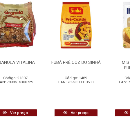
RANOLA VITALINA
FUBÁ PRÉ COZIDO SINHÁ
MIS
FU
Código: 21307
Código: 1489
Có
AN: 7898616300729
EAN: 7892300030633
EAN: 
Ver preço
Ver preço