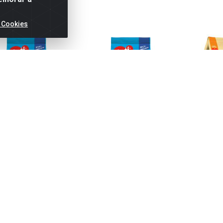
 Cookies
TURA BOLO LARANJA
MISTURA BOLO MILHO APTI
MINGAU
APTI
SACH
Código: 16239
Código: 24047
Có
AN: 7896327511342
EAN: 7896327511991
EAN: 