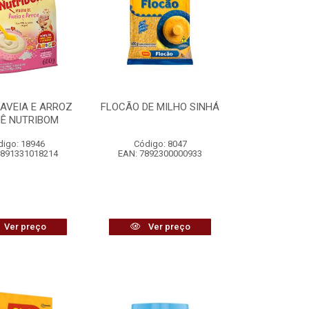
AVEIA E ARROZ
FLOCÃO DE MILHO SINHÁ
Ê NUTRIBOM
digo: 18946
Código: 8047
7891331018214
EAN: 7892300000933
Ver preço
Ver preço