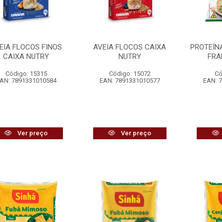
EIA FLOCOS FINOS
AVEIA FLOCOS CAIXA
PROTEÍNA
CAIXA NUTRY
NUTRY
FRA
Código: 15315
Código: 15072
Có
AN: 7891331010584
EAN: 7891331010577
EAN: 
Ver preço
Ver preço