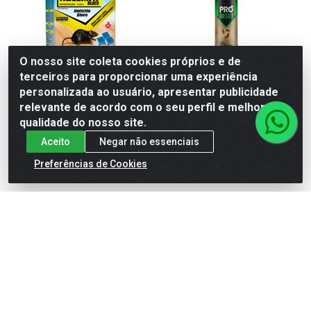
O nosso site coleta cookies próprios e de
terceiros para proporcionar uma experiência
personalizada ao usuário, apresentar publicidade
relevante de acordo com o seu perfil e melhorar a
RATICIDA BLOCO KELLMAT
MATA CUPIM AEROSOL
qualidade do nosso site.
PROINSET
Aceito
Negar não essenciais
Código: 26106
Código: 26253
Preferências de Cookies
EAN: 7898374661001
EAN: 7899674038715
Ver preço
Ver preço