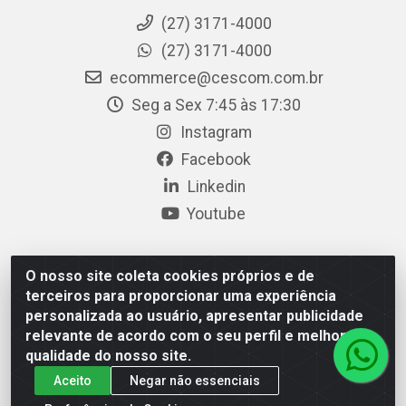
(27) 3171-4000
(27) 3171-4000
ecommerce@cescom.com.br
Seg a Sex 7:45 às 17:30
Instagram
Facebook
Linkedin
Youtube
O nosso site coleta cookies próprios e de
Cescom Distribuidor - Rodovia BR 101, Km 163, S/N – Rio
terceiros para proporcionar uma experiência
Quartel, Linhares/ES – CEP 29.900-983 – CNPJ
personalizada ao usuário, apresentar publicidade
27.724.509/0001-33
relevante de acordo com o seu perfil e melhorar a
qualidade do nosso site.
Aceito
Negar não essenciais