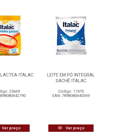
 LACTEA ITALAC
LEITE EM PÓ INTEGRAL
SACHÊ ITALAC
digo: 25669
Código: 17470
7898080642790
EAN: 7898080640369
Ver preço
Ver preço