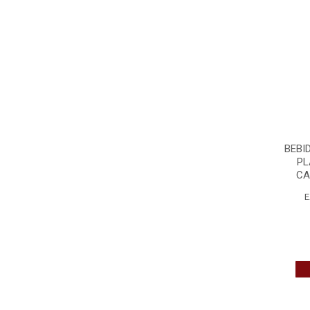
BEBI
PL
CA
E