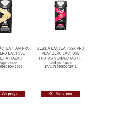
ÁCTEA 15GR PRO
BEBIDA LÁCTEA 15GR PRO
ZERO LACTOSE
PLAY ZERO LACTOSE
ILHA ITALAC
FRUTAS VERMELHAS IT...
digo: 26162
Código: 24624
7898080642905
EAN: 7898080642912
Ver preço
Ver preço