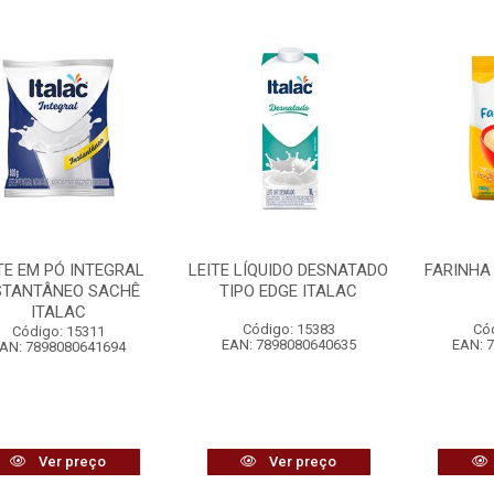
TE EM PÓ INTEGRAL
LEITE LÍQUIDO DESNATADO
FARINHA
STANTÂNEO SACHÊ
TIPO EDGE ITALAC
ITALAC
Código: 15383
Có
Código: 15311
EAN: 7898080640635
EAN: 
AN: 7898080641694
Ver preço
Ver preço