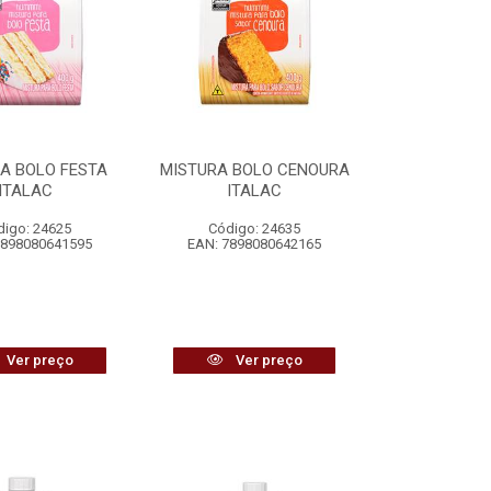
A BOLO FESTA
MISTURA BOLO CENOURA
ITALAC
ITALAC
digo: 24625
Código: 24635
7898080641595
EAN: 7898080642165
Ver preço
Ver preço