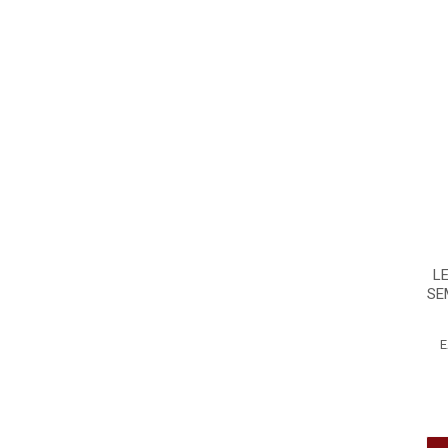
L
SE
E