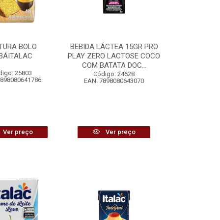
TURA BOLO
BEBIDA LÁCTEA 15GR PRO
BÁITALAC
PLAY ZERO LACTOSE COCO
COM BATATA DOC...
digo: 25803
Código: 24628
7898080641786
EAN: 7898080643070
Ver preço
Ver preço