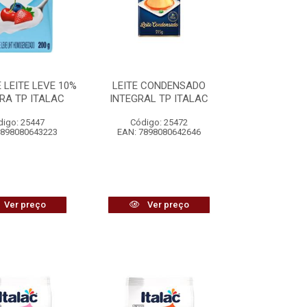
 LEITE LEVE 10%
LEITE CONDENSADO
RA TP ITALAC
INTEGRAL TP ITALAC
digo: 25447
Código: 25472
7898080643223
EAN: 7898080642646
Ver preço
Ver preço