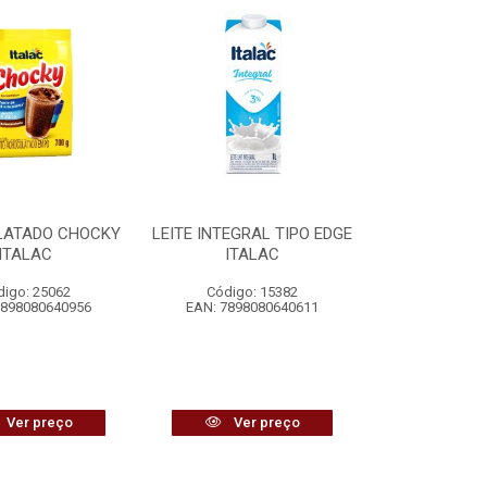
ATADO CHOCKY
LEITE INTEGRAL TIPO EDGE
ITALAC
ITALAC
digo: 25062
Código: 15382
7898080640956
EAN: 7898080640611
Ver preço
Ver preço