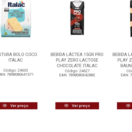
STURA BOLO COCO
BEBIDA LÁCTEA 15GR PRO
BEBIDA L
ITALAC
PLAY ZERO LACTOSE
PLAY 
CHOCOLATE ITALAC
BAUN
Código: 24633
Código: 24627
Có
AN: 7898080641571
EAN: 7898080642882
EAN: 
Ver preço
Ver preço