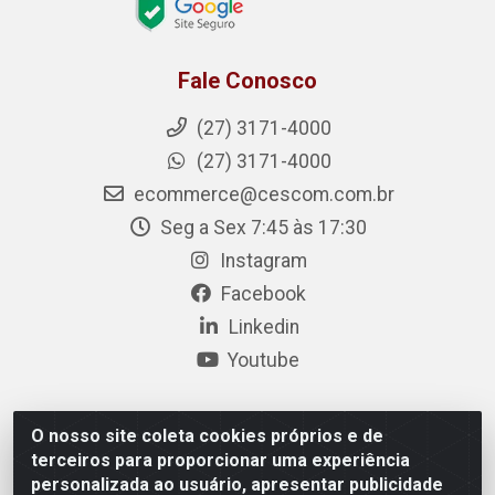
Fale Conosco
(27) 3171-4000
(27) 3171-4000
ecommerce@cescom.com.br
Seg a Sex 7:45 às 17:30
Instagram
Facebook
Linkedin
Youtube
O nosso site coleta cookies próprios e de
Cescom Distribuidor - Rodovia BR 101, Km 163, S/N – Rio
terceiros para proporcionar uma experiência
Quartel, Linhares/ES – CEP 29.900-983 – CNPJ
personalizada ao usuário, apresentar publicidade