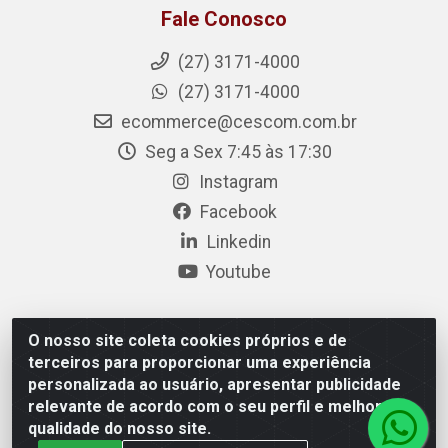
Fale Conosco
(27) 3171-4000
(27) 3171-4000
ecommerce@cescom.com.br
Seg a Sex 7:45 às 17:30
Instagram
Facebook
Linkedin
Youtube
O nosso site coleta cookies próprios e de
Cescom Distribuidor - Rodovia BR 101, Km 163, S/N – Rio
terceiros para proporcionar uma experiência
Quartel, Linhares/ES – CEP 29.900-983 – CNPJ
personalizada ao usuário, apresentar publicidade
27.724.509/0001-33
relevante de acordo com o seu perfil e melhorar a
qualidade do nosso site.