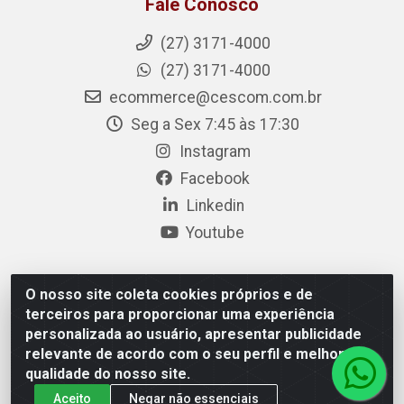
Fale Conosco
(27) 3171-4000
(27) 3171-4000
ecommerce@cescom.com.br
Seg a Sex 7:45 às 17:30
Instagram
Facebook
Linkedin
Youtube
O nosso site coleta cookies próprios e de
Cescom Distribuidor - Rodovia BR 101, Km 163, S/N –
terceiros para proporcionar uma experiência
Rio Quartel, Linhares/ES – CEP 29.900-983 – CNPJ
personalizada ao usuário, apresentar publicidade
27.724.509/0001-33
relevante de acordo com o seu perfil e melhorar a
qualidade do nosso site.
Aceito
Negar não essenciais