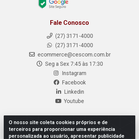
Fale Conosco
(27) 3171-4000
(27) 3171-4000
ecommerce@cescom.com.br
Seg a Sex 7:45 às 17:30
Instagram
Facebook
Linkedin
Youtube
O nosso site coleta cookies próprios e de
Cescom Distribuidor - Rodovia BR 101, Km 163, S/N – Rio
terceiros para proporcionar uma experiência
Quartel, Linhares/ES – CEP 29.900-983 – CNPJ
personalizada ao usuário, apresentar publicidade