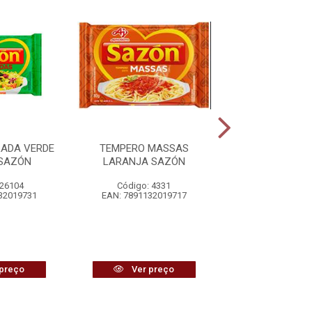
LADA VERDE
TEMPERO MASSAS
TEMPERO M
 SAZÓN
LARANJA SAZÓN
FLOPPY S
 26104
Código: 4331
Código: 43
32019731
EAN: 7891132019717
EAN: 7891132
preço
Ver preço
Ver pr