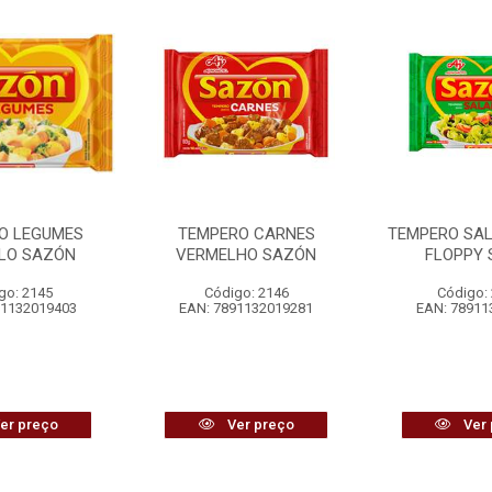
O LEGUMES
TEMPERO CARNES
TEMPERO SA
LO SAZÓN
VERMELHO SAZÓN
FLOPPY
go: 2145
Código: 2146
Código:
91132019403
EAN: 7891132019281
EAN: 78911
er preço
Ver preço
Ver 