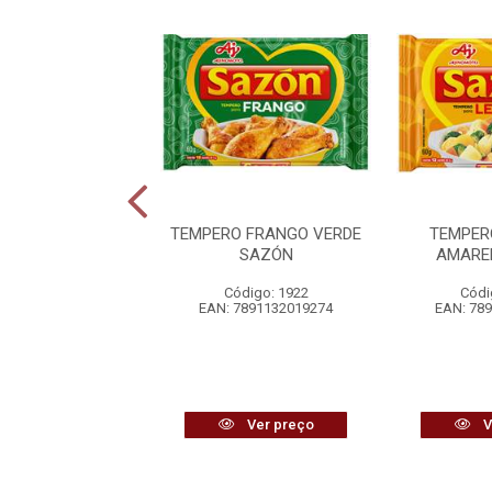
PERO MÁGICO
TEMPERO FRANGO VERDE
TEMPER
RNES SINHÁ
SAZÓN
AMARE
digo: 13885
Código: 1922
Códi
7892300002487
EAN: 7891132019274
EAN: 78
Ver preço
Ver preço
V