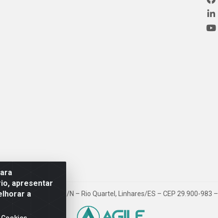
para
io, apresentar
elhorar a
ovia BR 101, Km 163, S/N – Rio Quartel, Linhares/ES – CEP 29.900-983
 Cookies