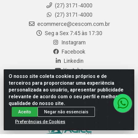
(27) 3171-4000
(27) 3171-4000
ecommerce@cescom.com.br
Seg a Sex 7:45 às 17:30
Instagram
Facebook
Linkedin
Youtube
O nosso site coleta cookies próprios e de
terceiros para proporcionar uma experiência
personalizada ao usuário, apresentar publicidade
Cescom Distribuidor - Rodovia BR 101, Km 163, S/N – Rio
relevante de acordo com o seu perfil e melhorar a
Quartel, Linhares/ES – CEP 29.900-983 – CNPJ
qualidade do nosso site.
27.724.509/0001-33
Aceito
Negar não essenciais
Preferências de Cookies