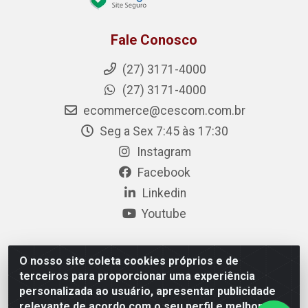
Fale Conosco
(27) 3171-4000
(27) 3171-4000
ecommerce@cescom.com.br
Seg a Sex 7:45 às 17:30
Instagram
Facebook
Linkedin
Youtube
O nosso site coleta cookies próprios e de
Cescom Distribuidor - Rodovia BR 101, Km 163, S/N –
terceiros para proporcionar uma experiência
Rio Quartel, Linhares/ES – CEP 29.900-983 – CNPJ
personalizada ao usuário, apresentar publicidade
27.724.509/0001-33
relevante de acordo com o seu perfil e melhorar a