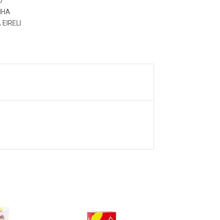
D
NHA
EIRELI