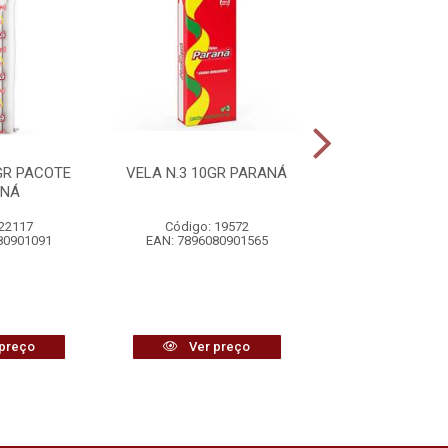
GR PACOTE
VELA N.3 10GR PARANÁ
VELA VOTIVA 
ANÁ
255G MED
 22117
Código: 19572
Código: 19
80901091
EAN: 7896080901565
EAN: 7896080
preço
Ver preço
Ver pr