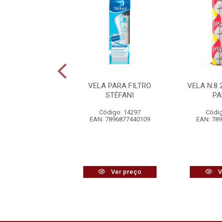
.2 15GR NOSSA
VELA PARA FILTRO
VELA N.8
ORA DA PENHA
STÉFANI
PA
digo: 14051
Código: 14297
Códig
7896335100019
EAN: 7896877440109
EAN: 78
Ver preço
Ver preço
V