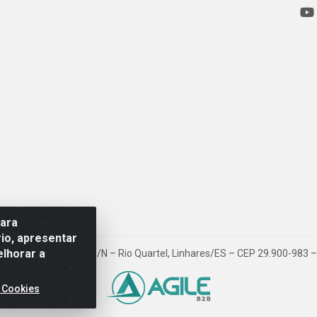
para
io, apresentar
elhorar a
ovia BR 101, Km 163, S/N – Rio Quartel, Linhares/ES – CEP 29.900-983
 Cookies