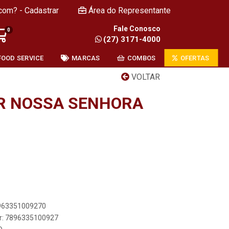
com? - Cadastrar
Área do Representante
Fale Conosco
0
(27) 3171-4000
FOOD SERVICE
MARCAS
COMBOS
OFERTAS
VOLTAR
GR NOSSA SENHORA
8963351009270
er: 7896335100927