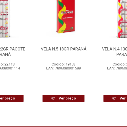
 22GR PACOTE
VELA N.5 18GR PARANÁ
VELA N.4 13
RANÁ
PAR
o: 22118
Código: 19153
Código:
96080901114
EAN: 7896080901589
EAN: 78960
er preço
Ver preço
Ver 