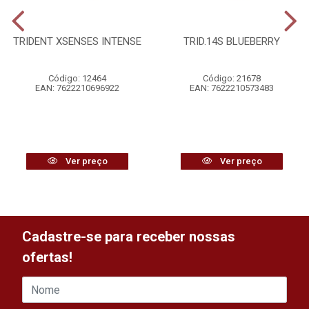
TRIDENT XSENSES INTENSE
TRID.14S BLUEBERRY
Código: 12464
Código: 21678
EAN: 7622210696922
EAN: 7622210573483
Ver preço
Ver preço
Cadastre-se para receber nossas
ofertas!