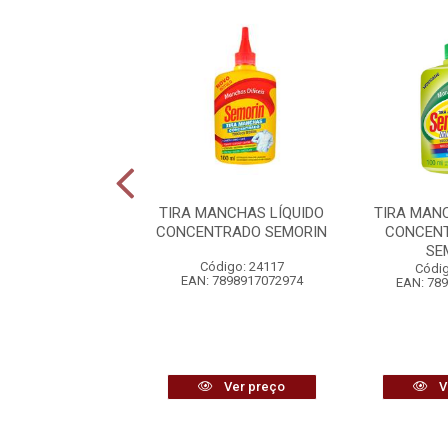
NCHAS TIXAN YPÊ
TIRA MANCHAS LÍQUIDO
TIRA MAN
UPAS BRANCAS
CONCENTRADO SEMORIN
CONCENT
SE
digo: 14124
Código: 24117
Códig
7896098901274
EAN: 7898917072974
EAN: 78
Ver preço
Ver preço
V