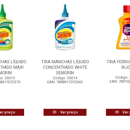
CHAS LÍQUIDO
TIRA MANCHAS LÍQUIDO
TIRA FERR
RADO MAXI
CONCENTRADO WHITE
BIJ
MORIN
SEMORIN
Código:
o: 26015
Código: 26014
EAN: 78910
98917072370
EAN: 7898917072363
er preço
Ver preço
Ver 