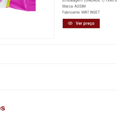
Embalagem: (UNIDADE 1) 1X80 
Marca:
ASSIM
Fabricante:
MAT INSET
Ver preço
os