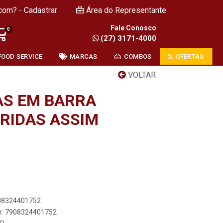
com? - Cadastrar
Área do Representante
Fale Conosco
0
(27) 3171-4000
FOOD SERVICE
MARCAS
COMBOS
OFERTAS
VOLTAR
AS EM BARRA
RIDAS ASSIM
908324401752
er: 7908324401752