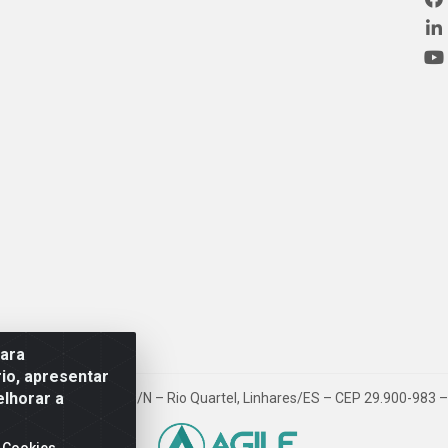
para
io, apresentar
elhorar a
ovia BR 101, Km 163, S/N – Rio Quartel, Linhares/ES – CEP 29.900-983
 Cookies