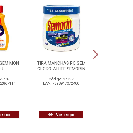
UGEM MON
TIRA MANCHAS PÓ SEM
TIRA MANCHAS 
OU
CLORO WHITE SEMORIN
ROUPAS BR
ECOMA
 23402
Código: 24137
Código: 17
22867114
EAN: 7898917072400
EAN: 7896040
preço
Ver preço
Ver pr