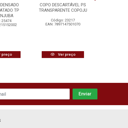
NDENSADO
COPO DESCARTÁVEL PS
BISCOITO Á
ATADO TP
TRANSPARENTE COPOJU
VITAR
ANJUBA
Código: 23217
Código:
: 25474
EAN: 7897147501070
EAN: 7896
215152002
 preço
Ver preço
Ver
s