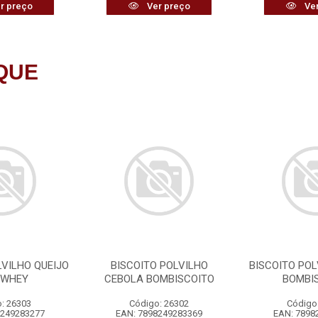
r preço
Ver preço
Ver
QUE
LVILHO QUEIJO
BISCOITO POLVILHO
BISCOITO POL
 WHEY
CEBOLA BOMBISCOITO
BOMBI
: 26303
Código: 26302
Código
8249283277
EAN: 7898249283369
EAN: 7898