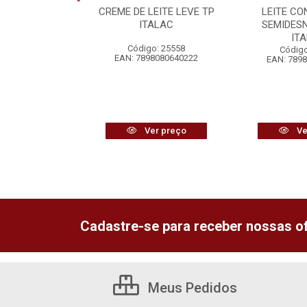
HO + ERVILHA
CREME DE LEITE LEVE TP
LEITE C
REDILECTA
ITALAC
SEMIDES
IT
o: 25634
Código: 25558
Código
6292358072
EAN: 7898080640222
EAN: 789
r preço
Ver preço
Ve
Cadastre-se para receber nossas of
Meus Pedidos