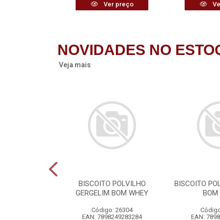
r preço
Ver preço
Ve
NOVIDADES NO ESTO
Veja mais
HET GLOBO
BISCOITO POLVILHO
BISCOITO PO
0X0,8G
GERGELIM BOM WHEY
BOM
o: 26282
Código: 26304
Código
6029300879
EAN: 7898249283284
EAN: 789