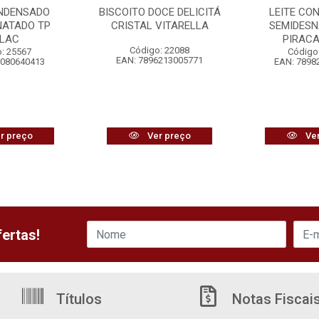
ONDENSADO
BISCOITO DOCE DELICITÁ
LEITE CO
NATADO TP
CRISTAL VITARELLA
SEMIDESN
ALAC
PIRAC
Código: 22088
: 25567
Código
EAN: 7896213005771
8080640413
EAN: 7898
r preço
Ver preço
Ver
ertas!
Títulos
Notas Fiscai