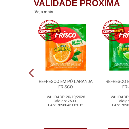
VALIDADE PRÓXIMA
Veja mais
RROZ SACHE
REFRESCO EM PÓ LARANJA
REFRESCO 
RILON
FRISCO
FR
 12/08/2026
VALIDADE: 20/10/2026
VALIDADE:
o: 21961
Código: 25001
Código
1331018184
EAN: 7896045112012
EAN: 789