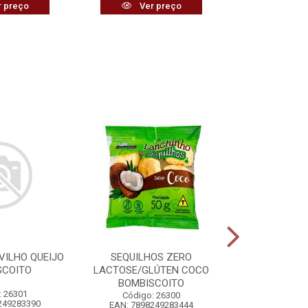
 preço
Ver preço
Ver
VILHO QUEIJO
SEQUILHOS ZERO
VASSOURA 
SCOITO
LACTOSE/GLÚTEN COCO
PLÁSTIC
BOMBISCOITO
: 26301
Código:
Código: 26300
249283390
EAN: 7898
EAN: 7898249283444