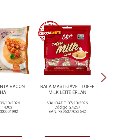
ONTA BACON
BALA MASTIGÁVEL TOFFE
COCO RALA
NHÁ
MILK LEITE ERLAN
ADOÇADO
09/10/2026
VALIDADE: 07/10/2026
VALIDADE: 
: 14303
Código: 24257
Código
300001992
EAN: 7896077082642
EAN: 7896