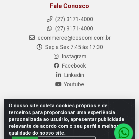
Fale Conosco
(27) 3171-4000
(27) 3171-4000
ecommerce@cescom.com.br
Seg a Sex 7:45 às 17:30
Instagram
Facebook
Linkedin
Youtube
O nosso site coleta cookies próprios e de
Cescom Distribuidor - Rodovia BR 101, Km 163, S/N – Rio
terceiros para proporcionar uma experiência
Quartel, Linhares/ES – CEP 29.900-983 – CNPJ
personalizada ao usuário, apresentar publicidade
27.724.509/0001-33
relevante de acordo com o seu perfil e melhorar a
qualidade do nosso site.