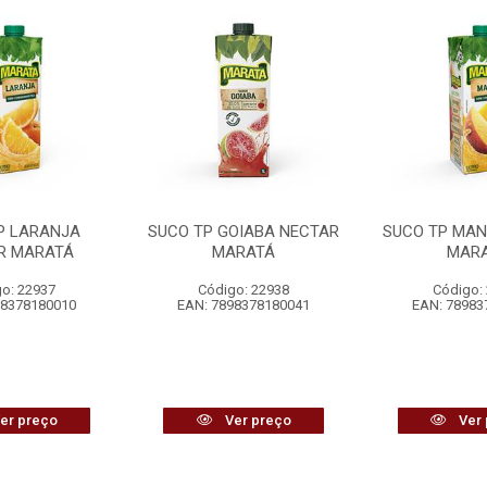
P LARANJA
SUCO TP GOIABA NECTAR
SUCO TP MA
R MARATÁ
MARATÁ
MAR
o: 22937
Código: 22938
Código:
98378180010
EAN: 7898378180041
EAN: 78983
er preço
Ver preço
Ver 