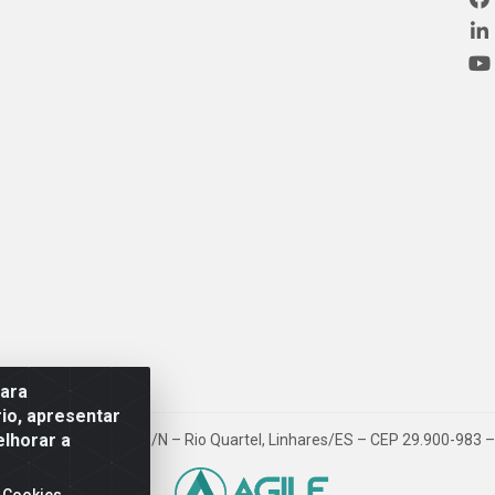
para
io, apresentar
elhorar a
ovia BR 101, Km 163, S/N – Rio Quartel, Linhares/ES – CEP 29.900-983
 Cookies