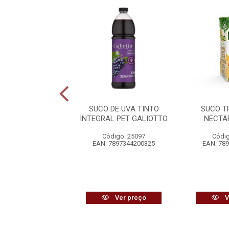
 TP MARACUJÁ
SUCO DE UVA TINTO
SUCO T
TAR MARATÁ
INTEGRAL PET GALIOTTO
NECTA
digo: 22936
Código: 25097
Códig
7898378180447
EAN: 7897344200325
EAN: 78
Ver preço
Ver preço
V