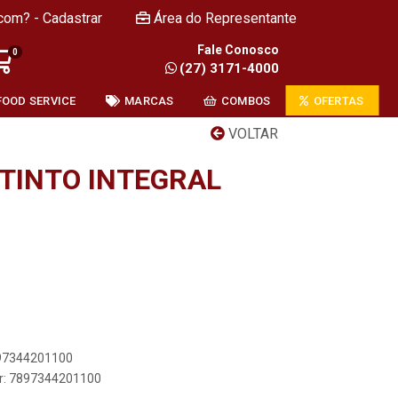
com? - Cadastrar
Área do Representante
Fale Conosco
0
(27) 3171-4000
FOOD SERVICE
MARCAS
COMBOS
OFERTAS
VOLTAR
 TINTO INTEGRAL
897344201100
er: 7897344201100