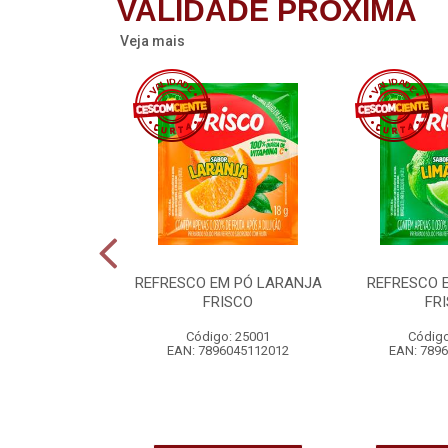
VALIDADE PRÓXIMA
Veja mais
ASTIGÁVEL
REFRESCO EM PÓ LARANJA
REFRESCO 
ESA ERLAN
FRISCO
FR
o: 24258
Código: 25001
Código
6077082604
EAN: 7896045112012
EAN: 789