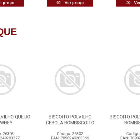
r preço
Ver preço
Ver
QUE
LVILHO QUEIJO
BISCOITO POLVILHO
BISCOITO POL
 WHEY
CEBOLA BOMBISCOITO
BOMBI
: 26303
Código: 26302
Código
8249283277
EAN: 7898249283369
EAN: 7898