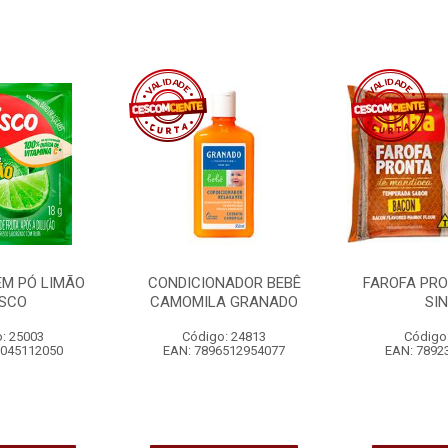
EM PÓ LIMÃO
CONDICIONADOR BEBÊ
FAROFA PR
ISCO
CAMOMILA GRANADO
SI
: 25003
Código: 24813
Código
6045112050
EAN: 7896512954077
EAN: 7892