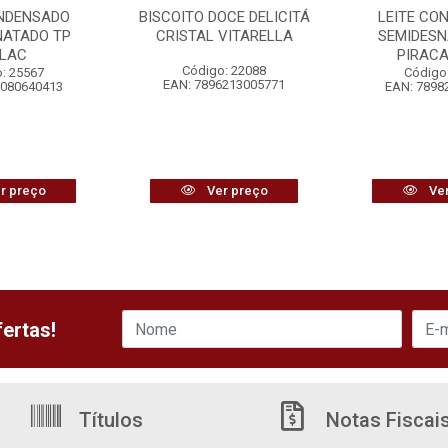
ONDENSADO
BISCOITO DOCE DELICITÁ
LEITE CO
NATADO TP
CRISTAL VITARELLA
SEMIDESN
ALAC
PIRAC
Código: 22088
: 25567
Código
EAN: 7896213005771
8080640413
EAN: 7898
r preço
Ver preço
Ver
ertas!
Títulos
Notas Fiscai