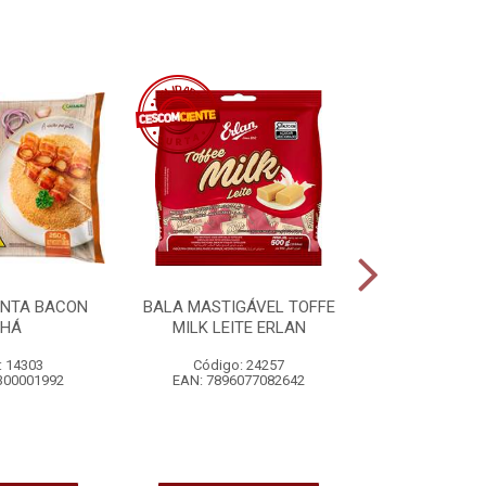
ONTA BACON
BALA MASTIGÁVEL TOFFE
COCO RALA
NHÁ
MILK LEITE ERLAN
ADOÇADO
: 14303
Código: 24257
Código
300001992
EAN: 7896077082642
EAN: 7896