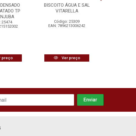
NDENSADO
BISCOITO ÁGUA E SAL
BEBIDA VI
ATADO TP
VITARELLA
SUAVE G
ANJUBA
Código: 25309
Código
: 25474
EAN: 7896213006242
EAN: 7897
215152002
 preço
Ver preço
Ver
s