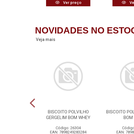
r preço
Ver preço
Ve
NOVIDADES NO ESTO
Veja mais
TÁRIA FLORAL
BISCOITO POLVILHO
BISCOITO PO
CA Q-ODOR
GERGELIM BOM WHEY
BOM
o: 26276
Código: 26304
Código
7434402837
EAN: 7898249283284
EAN: 789