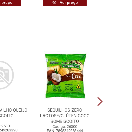
 preço
Ver preço
Ver
VILHO QUEIJO
SEQUILHOS ZERO
VASSOURA 
SCOITO
LACTOSE/GLÚTEN COCO
PLÁSTIC
BOMBISCOITO
: 26301
Código:
Código: 26300
249283390
EAN: 7898
EAN: 7898249283444