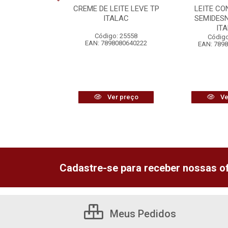
HO + ERVILHA
CREME DE LEITE LEVE TP
LEITE C
REDILECTA
ITALAC
SEMIDES
IT
o: 25634
Código: 25558
Código
6292358072
EAN: 7898080640222
EAN: 789
r preço
Ver preço
Ve
Cadastre-se para receber nossas of
Meus Pedidos