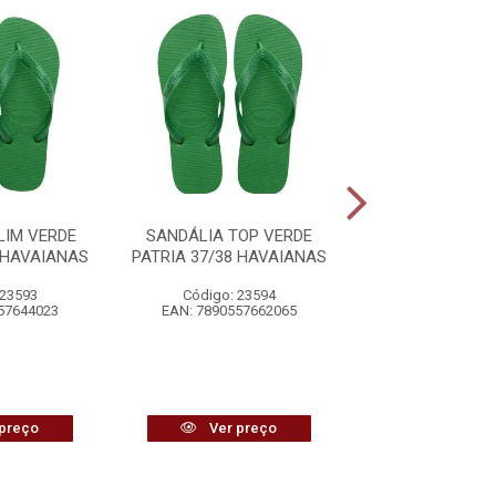
LIM VERDE
SANDÁLIA TOP VERDE
SANDÁLIA TOP
 HAVAIANAS
PATRIA 37/38 HAVAIANAS
PATRIA 35/36 H
 23593
Código: 23594
Código: 23
57644023
EAN: 7890557662065
EAN: 7890557
preço
Ver preço
Ver pr