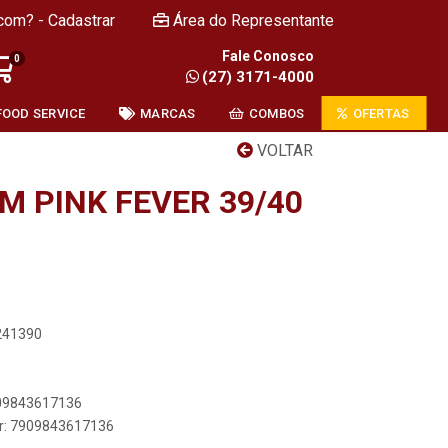
com? - Cadastrar
Área do Representante
Fale Conosco
0
(27) 3171-4000
FOOD SERVICE
MARCAS
COMBOS
OFERTAS
VOLTAR
M PINK FEVER 39/40
5241390
909843617136
er: 7909843617136