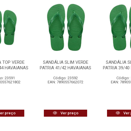
A TOP VERDE
SANDÁLIA SLIM VERDE
SANDÁLIA S
/44 HAVAIANAS
PATRIA 41/42 HAVAIANAS
PATRIA 39/40
o: 23591
Código: 23592
Código:
90557621802
EAN: 7890557662072
EAN: 78905
er preço
Ver preço
Ver 