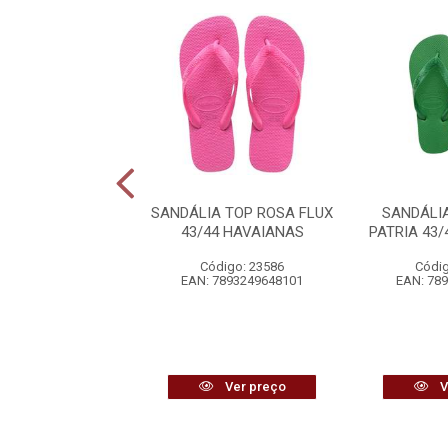
A SLIM MARINHO
SANDÁLIA TOP ROSA FLUX
SANDÁLI
0 HAVAIANAS
43/44 HAVAIANAS
PATRIA 43
digo: 18905
Código: 23586
Códig
7890732316394
EAN: 7893249648101
EAN: 78
Ver preço
Ver preço
V