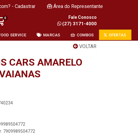
com? - Cadastrar
Área do Representante
Fale Conosco
0
(27) 3171-4000
FOOD SERVICE
MARCAS
COMBOS
OFERTAS
VOLTAR
DS CARS AMARELO
AVAIANAS
1740234
909989504772
er: 7909989504772