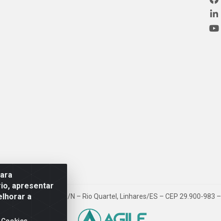
para
io, apresentar
elhorar a
ovia BR 101, Km 163, S/N – Rio Quartel, Linhares/ES – CEP 29.900-983
 Cookies