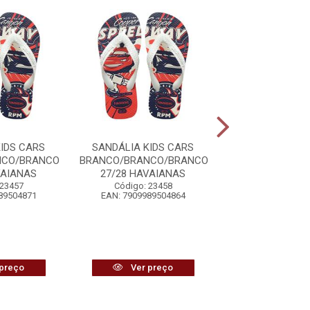
IDS CARS
SANDÁLIA KIDS CARS
SANDÁLIA KID
NCO/BRANCO
BRANCO/BRANCO/BRANCO
BRANCO/BRANC
VAIANAS
27/28 HAVAIANAS
25/26 HAVA
 23457
Código: 23458
Código: 23
89504871
EAN: 7909989504864
EAN: 7909989
preço
Ver preço
Ver pr