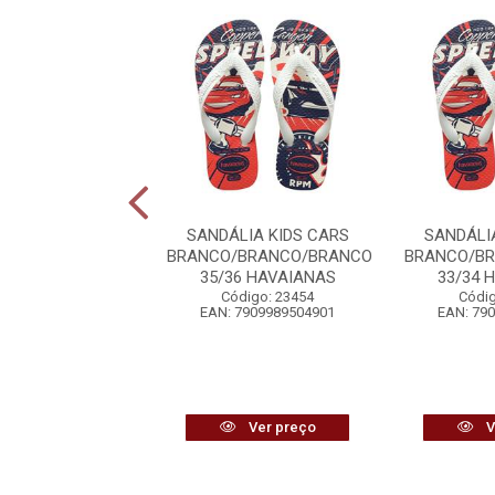
IA KIDS FLORES
SANDÁLIA KIDS CARS
SANDÁLI
RCREAM 23/24
BRANCO/BRANCO/BRANCO
BRANCO/B
AVAIANAS
35/36 HAVAIANAS
33/34 
digo: 23474
Código: 23454
Códig
7909989433577
EAN: 7909989504901
EAN: 79
Ver preço
Ver preço
V