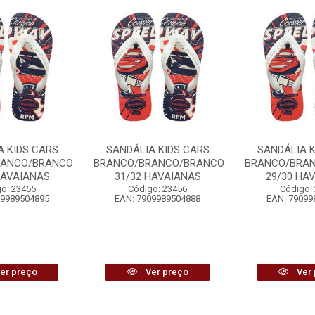
A KIDS CARS
SANDÁLIA KIDS CARS
SANDÁLIA K
RANCO/BRANCO
BRANCO/BRANCO/BRANCO
BRANCO/BRA
HAVAIANAS
31/32 HAVAIANAS
29/30 HA
o: 23455
Código: 23456
Código:
09989504895
EAN: 7909989504888
EAN: 79099
er preço
Ver preço
Ver 