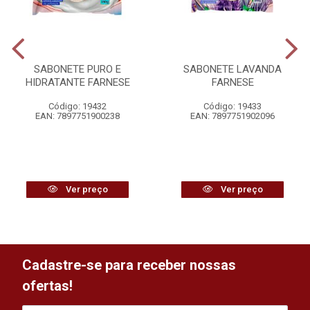
SABONETE PURO E
SABONETE LAVANDA
HIDRATANTE FARNESE
FARNESE
Código: 19432
Código: 19433
EAN: 7897751900238
EAN: 7897751902096
Ver preço
Ver preço
Cadastre-se para receber nossas
ofertas!