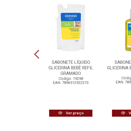
NETE LÍQUIDO
SABONETE LÍQUIDO
SABONE
INA BEBÊ ERVA
GLICERINA BEBÊ REFIL
GLICERINA
REFIL GRANADO
GRAMADO
Códig
digo: 19299
Código: 19298
EAN: 78
7896512922465
EAN: 7896512922373
Ver preço
Ver preço
V