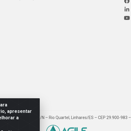
para
io, apresentar
elhorar a
ovia BR 101, Km 163, S/N – Rio Quartel, Linhares/ES – CEP 29.900-983