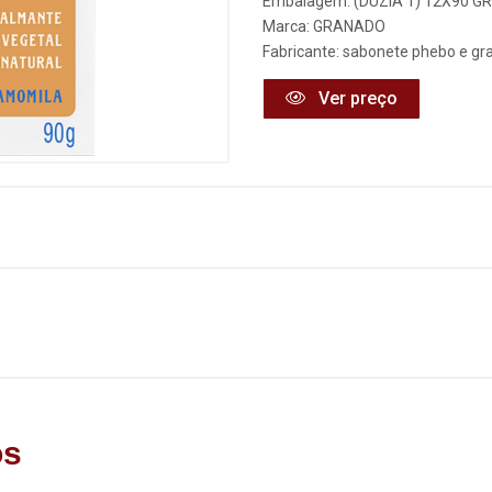
Embalagem: (DUZIA 1) 12X90 GR
Marca:
GRANADO
Fabricante:
sabonete phebo e gr
Ver preço
os