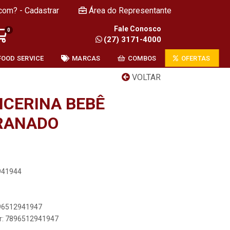
com? - Cadastrar
Área do Representante
Fale Conosco
0
(27) 3171-4000
FOOD SERVICE
MARCAS
COMBOS
OFERTAS
VOLTAR
ICERINA BEBÊ
RANADO
2941944
896512941947
er: 7896512941947