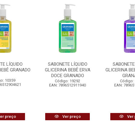
TE LÍQUIDO
SABONETE LÍQUIDO
SABONETE 
 BEBÊ GRANADO
GLICERINA BEBÊ ERVA
GLICERINA BE
DOCE GRANADO
GRAN
o: 10359
Código: 19292
Código:
96512904621
EAN: 7896512911940
EAN: 78965
er preço
Ver preço
Ver 