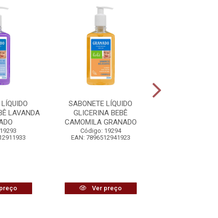
LÍQUIDO
SABONETE LÍQUIDO
SABONETE LÍ
BÊ LAVANDA
GLICERINA BEBÊ
GLICERINA 
ADO
CAMOMILA GRANADO
CAMOMILA G
 19293
Código: 19294
Código: 21
12911933
EAN: 7896512941923
EAN: 7896512
preço
Ver preço
Ver pr