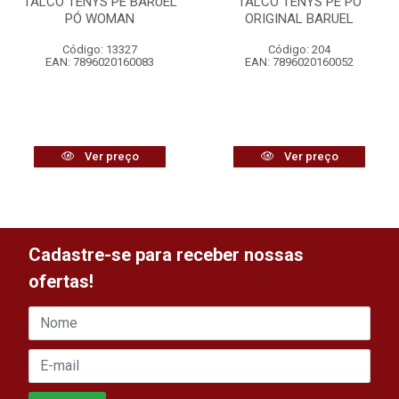
TALCO TENYS PÉ BARUEL
TALCO TENYS PE PO
PÓ WOMAN
ORIGINAL BARUEL
Código: 13327
Código: 204
EAN: 7896020160083
EAN: 7896020160052
Ver preço
Ver preço
Cadastre-se para receber nossas
ofertas!