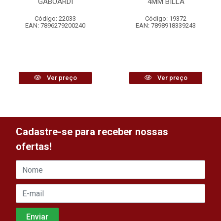
GABOARDI
4MM BILLA
Código: 22033
Código: 19372
EAN: 7896279200240
EAN: 7898918339243
Ver preço
Ver preço
Cadastre-se para receber nossas
ofertas!