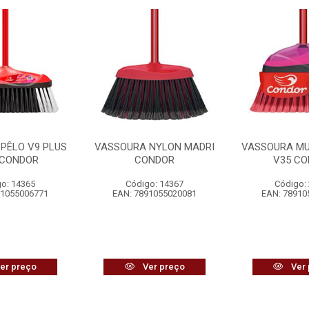
PÊLO V9 PLUS
VASSOURA NYLON MADRI
VASSOURA MU
 CONDOR
CONDOR
V35 C
o: 14365
Código: 14367
Código:
91055006771
EAN: 7891055020081
EAN: 78910
er preço
Ver preço
Ver 