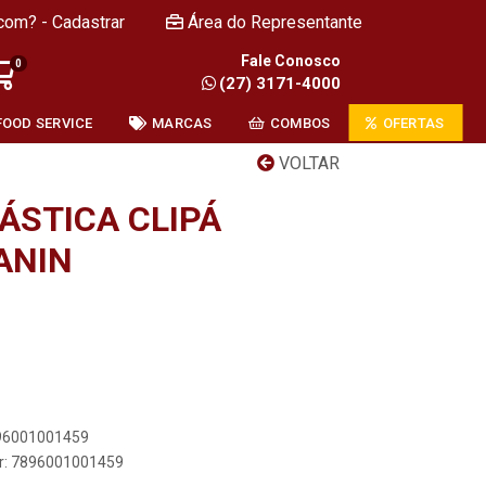
com? - Cadastrar
Área do Representante
Fale Conosco
0
(27) 3171-4000
FOOD SERVICE
MARCAS
COMBOS
OFERTAS
VOLTAR
LÁSTICA CLIPÁ
ANIN
896001001459
er: 7896001001459