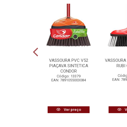
OURA PIAÇAVA
VASSOURA PVC V52
VASSOURA 
ETICA NOVIÇA
PIAÇAVA SINTETICA
RUBI
CONDOR
digo: 12549
Códig
Código: 13379
7896001016415
EAN: 78
EAN: 7891055003084
Ver preço
Ver preço
V