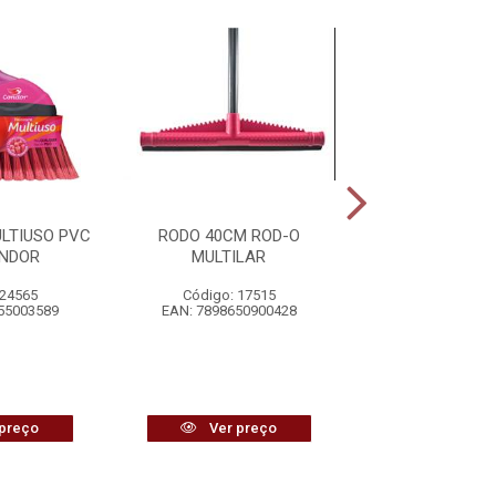
LTIUSO PVC
RODO 40CM ROD-O
RODO 30CM 
ONDOR
MULTILAR
MULTILA
 24565
Código: 17515
Código: 17
55003589
EAN: 7898650900428
EAN: 7898650
preço
Ver preço
Ver pr