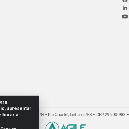
para
io, apresentar
elhorar a
ovia BR 101, Km 163, S/N – Rio Quartel, Linhares/ES – CEP 29.900-983
 Cookies