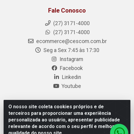
Fale Conosco
(27) 3171-4000
(27) 3171-4000
ecommerce@cescom.com.br
Seg a Sex 7:45 às 17:30
Instagram
Facebook
Linkedin
Youtube
O nosso site coleta cookies próprios e de
Cescom Distribuidor - Rodovia BR 101, Km 163, S/N –
terceiros para proporcionar uma experiência
Rio Quartel, Linhares/ES – CEP 29.900-983 – CNPJ
personalizada ao usuário, apresentar publicidade
27.724.509/0001-33
relevante de acordo com o seu perfil e melhorar a
qualidade do nosso site.