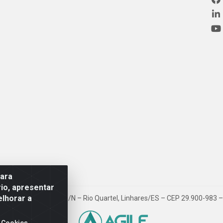
para
io, apresentar
elhorar a
ovia BR 101, Km 163, S/N – Rio Quartel, Linhares/ES – CEP 29.900-983
 Cookies