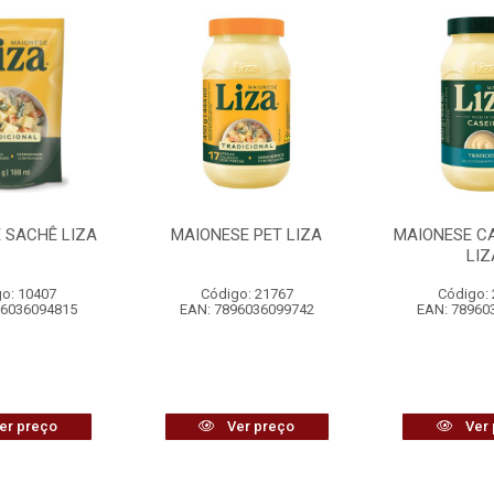
 SACHÊ LIZA
MAIONESE PET LIZA
MAIONESE CA
LIZ
o: 10407
Código: 21767
Código:
96036094815
EAN: 7896036099742
EAN: 78960
er preço
Ver preço
Ver 