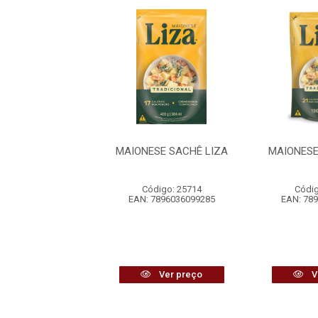
SE CASEIRA PET
MAIONESE SACHÊ LIZA
MAIONESE
LIZA
digo: 21669
Código: 25714
Códig
7896036099759
EAN: 7896036099285
EAN: 78
Ver preço
Ver preço
V