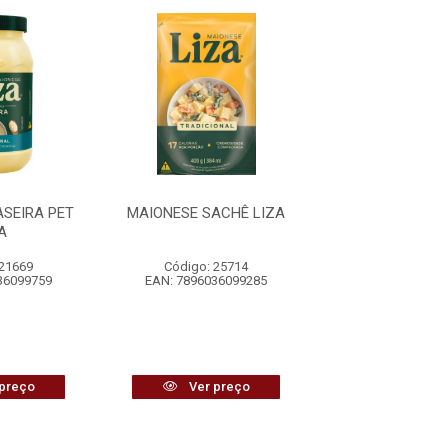
SEIRA PET
MAIONESE SACHÊ LIZA
MAIONESE SAC
A
 21669
Código: 25714
Código: 10
36099759
EAN: 7896036099285
EAN: 7896036
preço
Ver preço
Ver pr