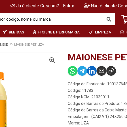
Já é cliente Cescom? - Entrar
Não é cliente Ces
BEBIDAS
HIGIENE E PERFUMARIA
LIMPEZA
NESE
MAIONESE PET LIZA
MAIONESE PE
Código do Fabricante: 10013764
Código: 11783
Código NCM: 21039011
Código de Barras do Produto: 1
Código de Barras da Caixa Mast
Embalagem: (CAIXA 1) 24X250 
Marca:
LIZA