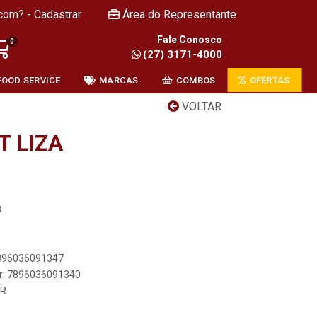
com? - Cadastrar
Área do Representante
Fale Conosco
0
(27) 3171-4000
FOOD SERVICE
MARCAS
COMBOS
OFERTAS
VOLTAR
T LIZA
8
7896036091347
er: 7896036091340
GR