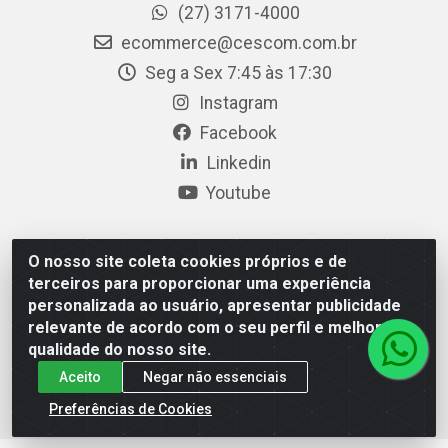
(27) 3171-4000
ecommerce@cescom.com.br
Seg a Sex 7:45 às 17:30
Instagram
Facebook
Linkedin
Youtube
O nosso site coleta cookies próprios e de
Cescom Distribuidor - Rodovia BR 101, Km 163, S/N – Rio
terceiros para proporcionar uma experiência
Quartel, Linhares/ES – CEP 29.900-983 – CNPJ
personalizada ao usuário, apresentar publicidade
27.724.509/0001-33
relevante de acordo com o seu perfil e melhorar a
qualidade do nosso site.
Aceito
Negar não essenciais
Preferências de Cookies