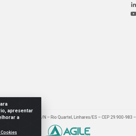
para
io, apresentar
elhorar a
ovia BR 101, Km 163, S/N – Rio Quartel, Linhares/ES – CEP 29.900-983
 Cookies