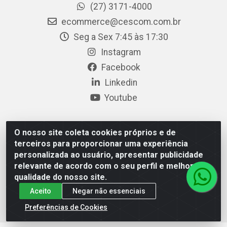
(27) 3171-4000
ecommerce@cescom.com.br
Seg a Sex 7:45 às 17:30
Instagram
Facebook
Linkedin
Youtube
O nosso site coleta cookies próprios e de
Cescom Distribuidor - Rodovia BR 101, Km 163, S/N – Rio
terceiros para proporcionar uma experiência
Quartel, Linhares/ES – CEP 29.900-983 – CNPJ
personalizada ao usuário, apresentar publicidade
27.724.509/0001-33
relevante de acordo com o seu perfil e melhorar a
qualidade do nosso site.
Aceito
Negar não essenciais
Preferências de Cookies