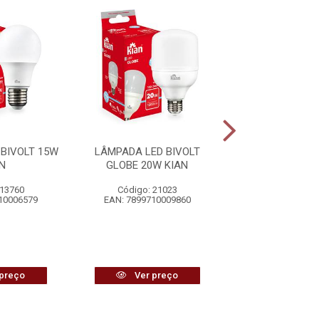
BIVOLT 15W
LÂMPADA LED BIVOLT
LÂMPADA LED 
N
GLOBE 20W KIAN
GLOBE 30W 
 13760
Código: 21023
Código: 21
10006579
EAN: 7899710009860
EAN: 7899710
preço
Ver preço
Ver pr