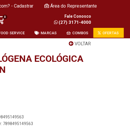
com? - Cadastrar
Área do Representante
Fale Conosco
0
(27) 3171-4000
FOOD SERVICE
MARCAS
COMBOS
OFERTAS
VOLTAR
LÓGENA ECOLÓGICA
AN
898495149563
er: 7898495149563