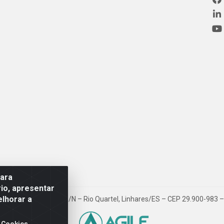
para
io, apresentar
elhorar a
ovia BR 101, Km 163, S/N – Rio Quartel, Linhares/ES – CEP 29.900-983
 Cookies