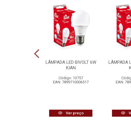
DA HALÓGENA
LÂMPADA LED BIVOLT 6W
LÂMPADA L
GICA 70W 220V
KIAN
KIAN
Código: 13757
Códig
digo: 13766
EAN: 7899710006517
EAN: 78
7898495149570
Ver preço
Ver preço
V