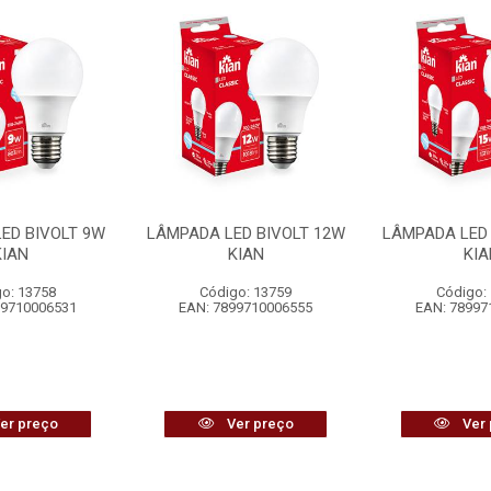
ED BIVOLT 9W
LÂMPADA LED BIVOLT 12W
LÂMPADA LED 
KIAN
KIAN
KIA
o: 13758
Código: 13759
Código:
99710006531
EAN: 7899710006555
EAN: 78997
er preço
Ver preço
Ver 