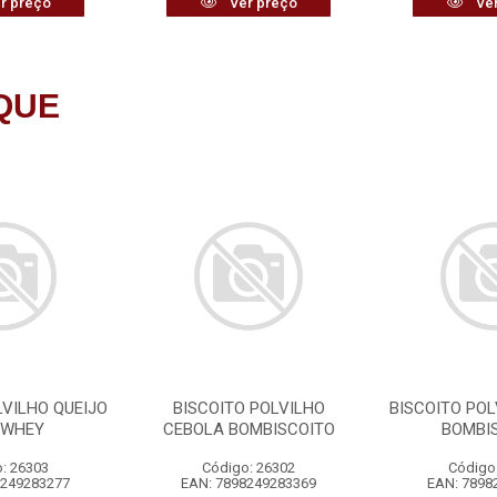
r preço
Ver preço
Ver
QUE
LVILHO QUEIJO
BISCOITO POLVILHO
BISCOITO POL
 WHEY
CEBOLA BOMBISCOITO
BOMBI
: 26303
Código: 26302
Código
8249283277
EAN: 7898249283369
EAN: 7898