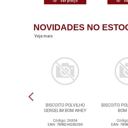
r preço
Ver preço
Ve
NOVIDADES NO ESTO
Veja mais
POCA URBANO
BISCOITO POLVILHO
BISCOITO PO
GERGELIM BOM WHEY
BOM
o: 26283
Código: 26304
Código
6401183175
EAN: 7898249283284
EAN: 789