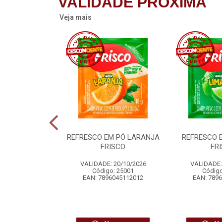
VALIDADE PRÓXIMA
Veja mais
RROZ SACHE
REFRESCO EM PÓ LARANJA
REFRESCO 
RILON
FRISCO
FR
 12/08/2026
VALIDADE: 20/10/2026
VALIDADE:
o: 21961
Código: 25001
Código
1331018184
EAN: 7896045112012
EAN: 789