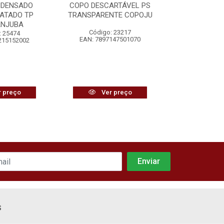
NDENSADO
COPO DESCARTÁVEL PS
BISCOITO Á
ATADO TP
TRANSPARENTE COPOJU
VITAR
ANJUBA
Código: 23217
Código:
: 25474
EAN: 7897147501070
EAN: 7896
215152002
 preço
Ver preço
Ver
s