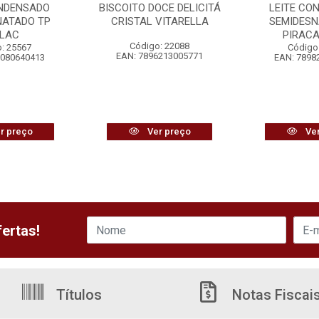
ONDENSADO
BISCOITO DOCE DELICITÁ
LEITE CO
NATADO TP
CRISTAL VITARELLA
SEMIDESN
ALAC
PIRAC
Código: 22088
: 25567
Código
EAN: 7896213005771
8080640413
EAN: 7898
r preço
Ver preço
Ver
ertas!
Títulos
Notas Fiscai