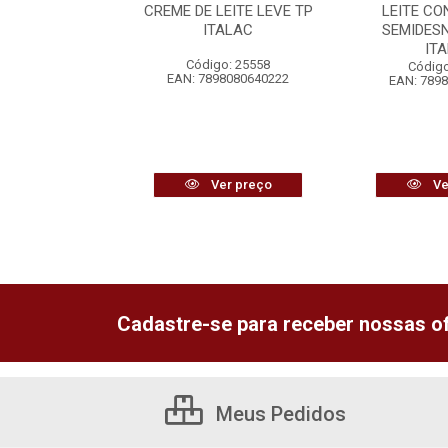
HO + ERVILHA
CREME DE LEITE LEVE TP
LEITE C
REDILECTA
ITALAC
SEMIDES
IT
o: 25634
Código: 25558
Código
6292358072
EAN: 7898080640222
EAN: 789
r preço
Ver preço
Ve
Cadastre-se para receber nossas of
Meus Pedidos