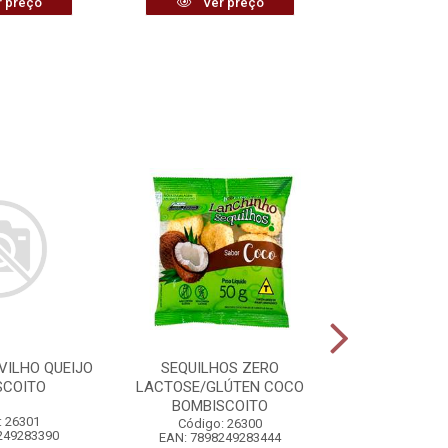
 preço
Ver preço
Ver
VILHO QUEIJO
SEQUILHOS ZERO
VASSOURA 
SCOITO
LACTOSE/GLÚTEN COCO
PLÁSTIC
BOMBISCOITO
: 26301
Código:
Código: 26300
249283390
EAN: 7898
EAN: 7898249283444