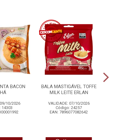
ONTA BACON
BALA MASTIGÁVEL TOFFE
COCO RALA
NHÁ
MILK LEITE ERLAN
ADOÇADO
09/10/2026
VALIDADE: 07/10/2026
VALIDADE: 
: 14303
Código: 24257
Código
300001992
EAN: 7896077082642
EAN: 7896