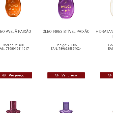
EO AVELÃ PAIXÃO
ÓLEO IRRESISTÍVEL PAIXÃO
HIDRATAN
Código: 21430
Código: 20886
Có
AN: 7898919411917
EAN: 7896235354024
EAN
Ver preço
Ver preço