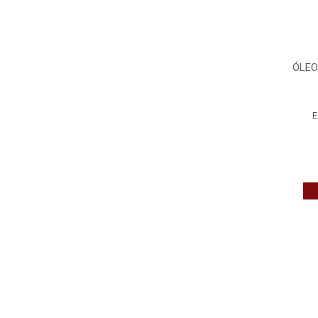
ÓLEO
E