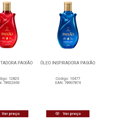
NTADORA PAIXÃO
ÓLEO INSPIRADORA PAIXÃO
digo: 12825
Código: 10477
: 78922693
EAN: 78907874
Ver preço
Ver preço