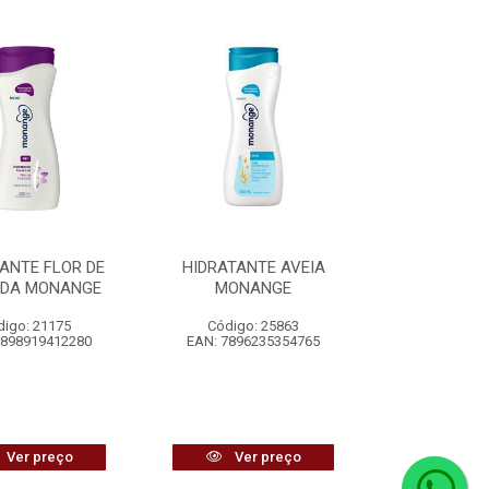
ANTE FLOR DE
HIDRATANTE AVEIA
DA MONANGE
MONANGE
digo: 21175
Código: 25863
7898919412280
EAN: 7896235354765
Ver preço
Ver preço