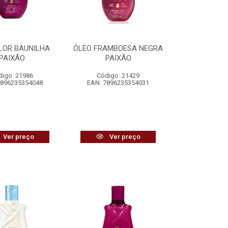
LOR BAUNILHA
ÓLEO FRAMBOESA NEGRA
PAIXÃO
PAIXÃO
digo: 21986
Código: 21429
7896235354048
EAN: 7896235354031
Ver preço
Ver preço