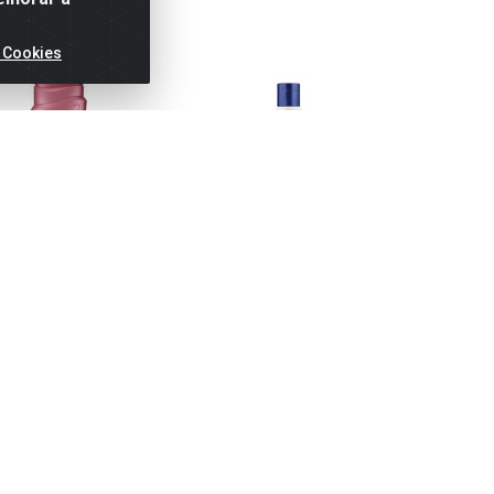
 Cookies
RATANTE PELE SECA
HIDRATANTE INSPIRADORA
HIDRATAN
MONANGE
PAIXÃO
Código: 25865
Código: 21167
Có
AN: 7896235354871
EAN: 7898919412259
EAN: 