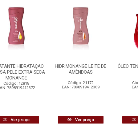
ATANTE HIDRATAÇÃO
HIDR.MONANGE LEITE DE
ÓLEO TE
SA PELE EXTRA SECA
AMÊNDOAS
MONANGE
Código: 21172
Có
Código: 12818
EAN: 7898919412389
EAN
AN: 7898919412372
Ver preço
Ver preço