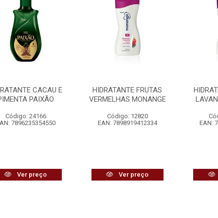
DRATANTE CACAU E
HIDRATANTE FRUTAS
HIDRAT
PIMENTA PAIXÃO
VERMELHAS MONANGE
LAVAN
Código: 24166
Código: 12820
Có
AN: 7896235354550
EAN: 7898919412334
EAN: 
Ver preço
Ver preço