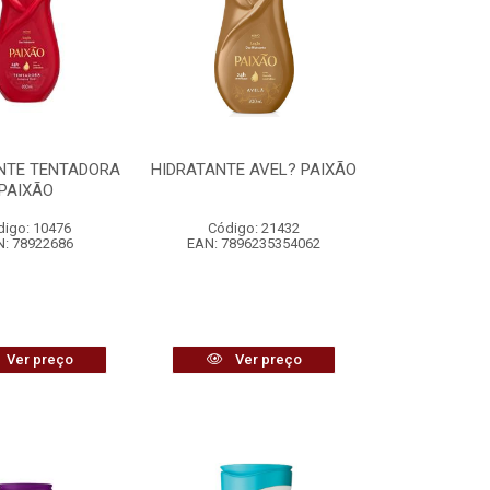
NTE TENTADORA
HIDRATANTE AVEL? PAIXÃO
PAIXÃO
digo: 10476
Código: 21432
: 78922686
EAN: 7896235354062
Ver preço
Ver preço