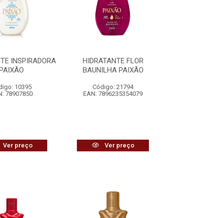
TE INSPIRADORA
HIDRATANTE FLOR
PAIXÃO
BAUNILHA PAIXÃO
digo: 10395
Código: 21794
: 78907850
EAN: 7896235354079
Ver preço
Ver preço