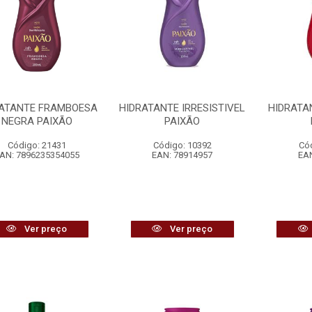
RATANTE FRAMBOESA
HIDRATANTE IRRESISTIVEL
HIDRATA
NEGRA PAIXÃO
PAIXÃO
Código: 21431
Código: 10392
Có
AN: 7896235354055
EAN: 78914957
EAN
Ver preço
Ver preço