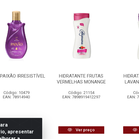
PAIXÃO IRRESISTÍVEL
HIDRATANTE FRUTAS
HIDRAT
VERMELHAS MONANGE
LAVAN
Código: 10479
Código: 21154
Có
EAN: 78914940
EAN: 7898919412297
EAN: 
para
Ver preço
Ver preço
io, apresentar
elhorar a