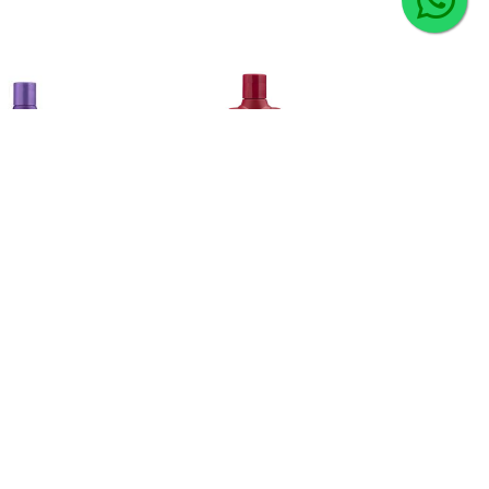
TE IRRESISTÍVEL
HIDRATANTE TENTADORA
PAIXÃO
PAIXÃO
digo: 21177
Código: 21176
7898919412266
EAN: 7898919412273