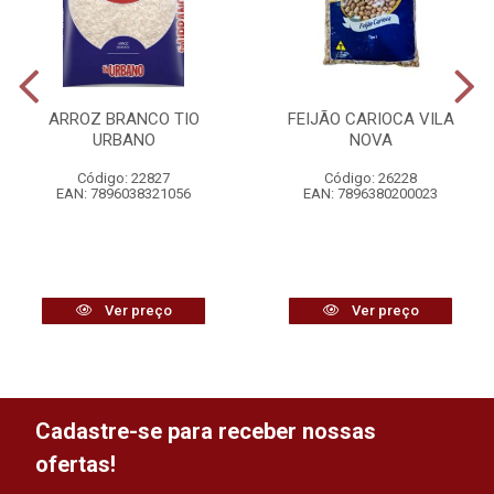
ARROZ BRANCO TIO
FEIJÃO CARIOCA VILA
URBANO
NOVA
Código: 22827
Código: 26228
EAN: 7896038321056
EAN: 7896380200023
Ver preço
Ver preço
Cadastre-se para receber nossas
ofertas!