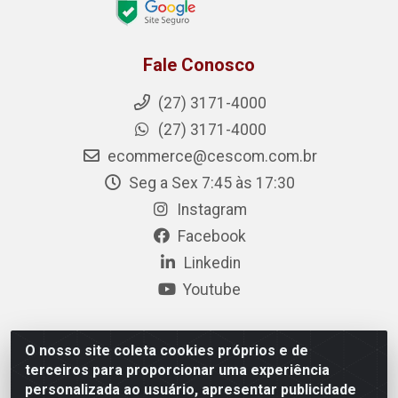
Fale Conosco
(27) 3171-4000
(27) 3171-4000
ecommerce@cescom.com.br
Seg a Sex 7:45 às 17:30
Instagram
Facebook
Linkedin
Youtube
O nosso site coleta cookies próprios e de
Cescom Distribuidor - Rodovia BR 101, Km 163, S/N –
terceiros para proporcionar uma experiência
Rio Quartel, Linhares/ES – CEP 29.900-983 – CNPJ
personalizada ao usuário, apresentar publicidade