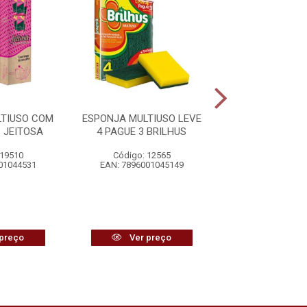
LTIUSO COM
ESPONJA MULTIUSO LEVE
LÃ DE AÇO B
 JEITOSA
4 PAGUE 3 BRILHUS
 19510
Código: 12565
Código: 25
01044531
EAN: 7896001045149
EAN: 7891022
preço
Ver preço
Ver pr