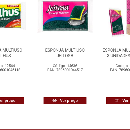
A MULTIUSO
ESPONJA MULTIUSO
ESPONJA MU
ILHUS
JEITOSA
3 UNIDADES
o: 12564
Código: 14636
Código:
96001045118
EAN: 7896001044517
EAN: 78960
er preço
Ver preço
Ver 