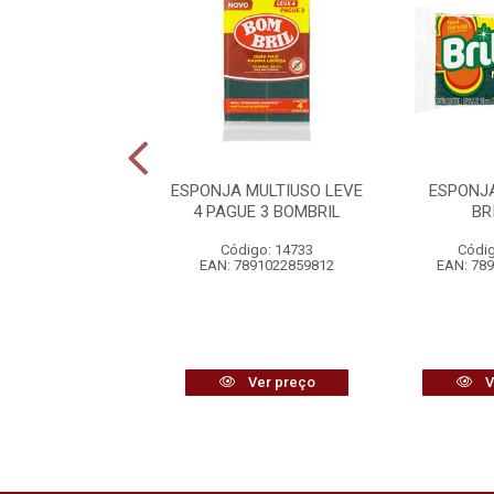
NJA MULTIUSO
ESPONJA MULTIUSO LEVE
ESPONJ
ADA ESFREBOM
4 PAGUE 3 BOMBRIL
BR
digo: 18046
Código: 14733
Códig
7896001004849
EAN: 7891022859812
EAN: 78
Ver preço
Ver preço
V