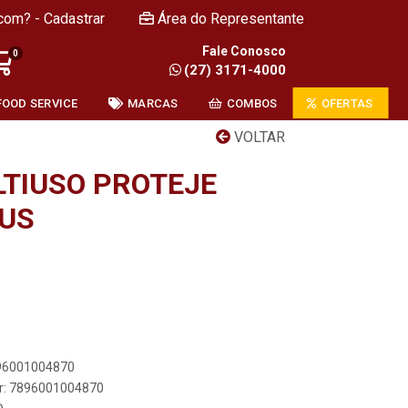
com? - Cadastrar
Área do Representante
Fale Conosco
0
(27) 3171-4000
FOOD SERVICE
MARCAS
COMBOS
OFERTAS
VOLTAR
TIUSO PROTEJE
US
896001004870
er: 7896001004870