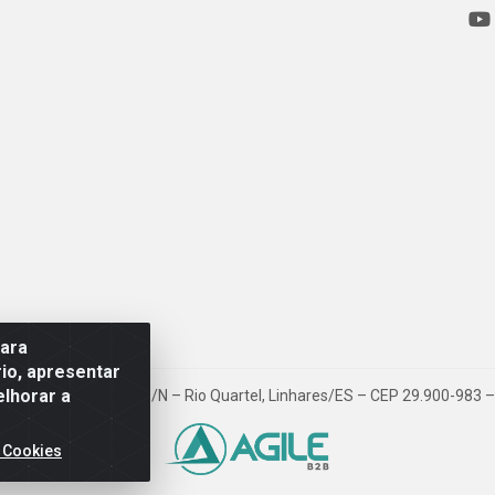
para
io, apresentar
elhorar a
ovia BR 101, Km 163, S/N – Rio Quartel, Linhares/ES – CEP 29.900-983
 Cookies