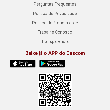
Perguntas Frequentes
Política de Privacidade
Política do E-commerce
Trabalhe Conosco
Transparência
Baixe já o APP do Cescom