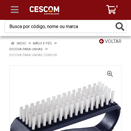
0
VOLTAR
INÍCIO
MÃOS E PÉS
ESCOVA PARA UNHAS
ESCOVA PARA UNHAS CONDOR