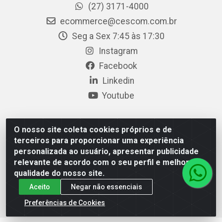
(27) 3171-4000
ecommerce@cescom.com.br
Seg a Sex 7:45 às 17:30
Instagram
Facebook
Linkedin
Youtube
O nosso site coleta cookies próprios e de
Cescom Distribuidor - Rodovia BR 101, Km 163, S/N –
terceiros para proporcionar uma experiência
Rio Quartel, Linhares/ES – CEP 29.900-983 – CNPJ
personalizada ao usuário, apresentar publicidade
27.724.509/0001-33
relevante de acordo com o seu perfil e melhorar a
qualidade do nosso site.
Aceito
Negar não essenciais
Preferências de Cookies