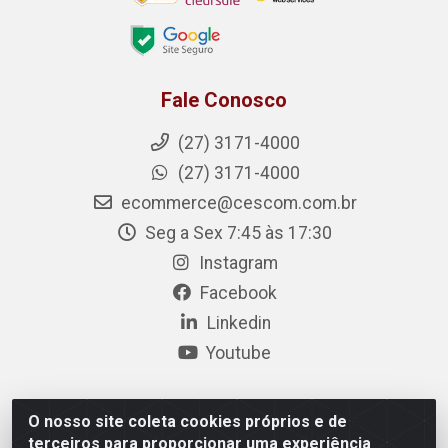
Fale Conosco
(27) 3171-4000
(27) 3171-4000
ecommerce@cescom.com.br
Seg a Sex 7:45 às 17:30
Instagram
Facebook
Linkedin
Youtube
O nosso site coleta cookies próprios e de
Cescom Distribuidor - Rodovia BR 101, Km 163, S/N –
terceiros para proporcionar uma experiência