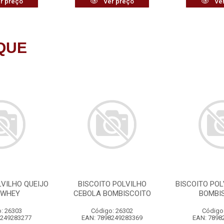
r preço
Ver preço
Ver
QUE
LVILHO QUEIJO
BISCOITO POLVILHO
BISCOITO POL
 WHEY
CEBOLA BOMBISCOITO
BOMBI
: 26303
Código: 26302
Código
8249283277
EAN: 7898249283369
EAN: 7898