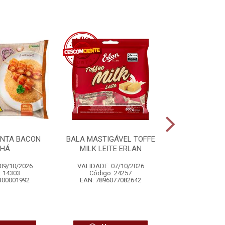
ONTA BACON
BALA MASTIGÁVEL TOFFE
COCO RALA
NHÁ
MILK LEITE ERLAN
ADOÇADO
09/10/2026
VALIDADE: 07/10/2026
VALIDADE: 
: 14303
Código: 24257
Código
300001992
EAN: 7896077082642
EAN: 7896