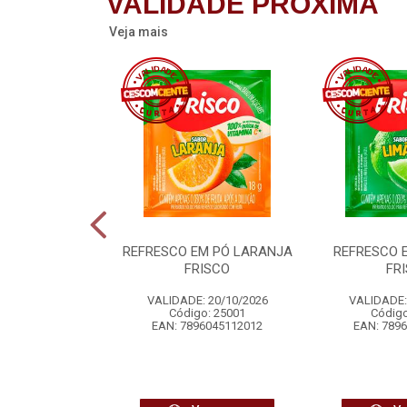
VALIDADE PRÓXIMA
Veja mais
RROZ SACHE
REFRESCO EM PÓ LARANJA
REFRESCO 
RILON
FRISCO
FR
 12/08/2026
VALIDADE: 20/10/2026
VALIDADE:
o: 21961
Código: 25001
Código
1331018184
EAN: 7896045112012
EAN: 789