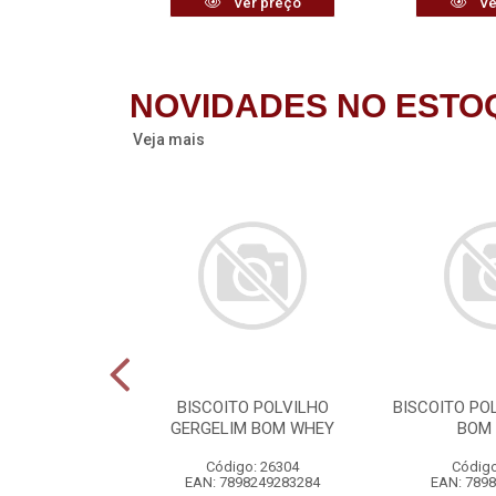
r preço
Ver preço
Ve
NOVIDADES NO ESTO
Veja mais
HET GLOBO
BISCOITO POLVILHO
BISCOITO PO
0X0,8G
GERGELIM BOM WHEY
BOM
o: 26282
Código: 26304
Código
6029300879
EAN: 7898249283284
EAN: 789