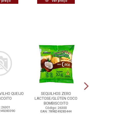
 preço
Ver preço
Ver
VILHO QUEIJO
SEQUILHOS ZERO
VASSOURA 
SCOITO
LACTOSE/GLÚTEN COCO
PLÁSTIC
BOMBISCOITO
: 26301
Código:
Código: 26300
249283390
EAN: 7898
EAN: 7898249283444