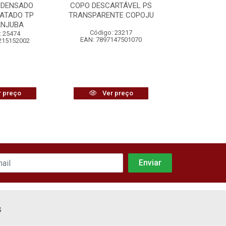
NDENSADO
COPO DESCARTÁVEL PS
BISCOITO Á
ATADO TP
TRANSPARENTE COPOJU
VITAR
ANJUBA
Código: 23217
Código:
: 25474
EAN: 7897147501070
EAN: 7896
215152002
 preço
Ver preço
Ver
s