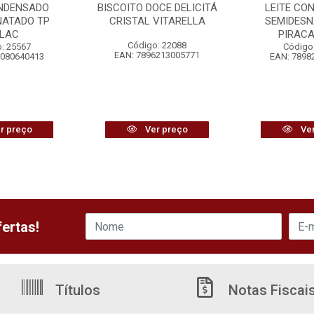
ONDENSADO
BISCOITO DOCE DELICITÁ
LEITE CO
NATADO TP
CRISTAL VITARELLA
SEMIDESN
ALAC
PIRAC
Código: 22088
: 25567
Código
EAN: 7896213005771
8080640413
EAN: 7898
r preço
Ver preço
Ver
ertas!
Títulos
Notas Fiscai