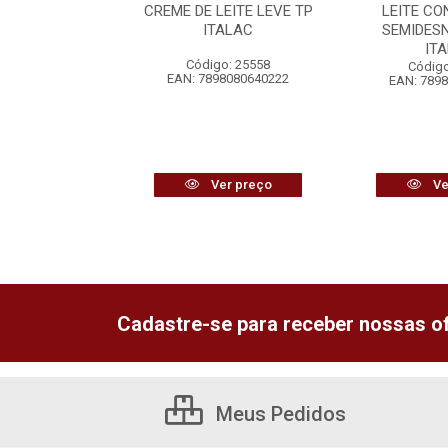
HO + ERVILHA
CREME DE LEITE LEVE TP
LEITE C
REDILECTA
ITALAC
SEMIDES
IT
o: 25634
Código: 25558
Código
6292358072
EAN: 7898080640222
EAN: 789
r preço
Ver preço
Ve
Cadastre-se para receber nossas of
Meus Pedidos