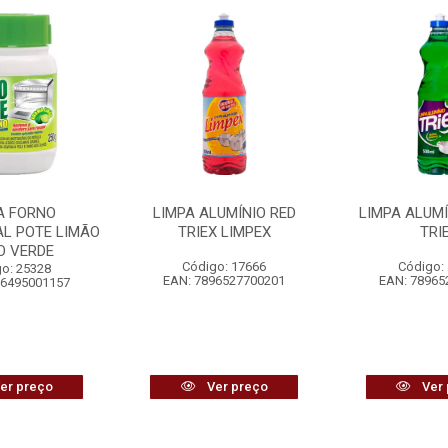
A FORNO
LIMPA ALUMÍNIO RED
LIMPA ALUMÍ
AL POTE LIMÃO
TRIEX LIMPEX
TRI
O VERDE
Código: 17666
Código:
o: 25328
EAN: 7896527700201
EAN: 78965
96495001157
er preço
Ver preço
Ver 