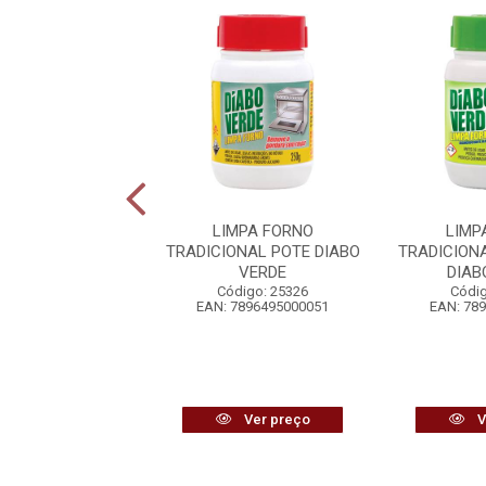
UPIDOR LÍQUIDO
LIMPA FORNO
LIMP
ORÇA AZUL
TRADICIONAL POTE DIABO
TRADICION
VERDE
DIAB
digo: 12879
Código: 25326
Códig
7891022853292
EAN: 7896495000051
EAN: 78
Ver preço
Ver preço
V