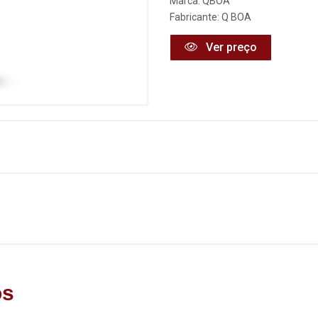
Marca:
QBOA
Fabricante:
Q BOA
Ver preço
os