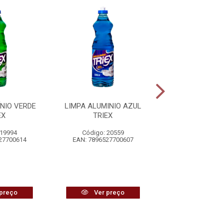
NIO VERDE
LIMPA ALUMINIO AZUL
LIMPA ALUM
EX
TRIEX
TRADICIONAL P
 19994
Código: 20559
Código: 26
27700614
EAN: 7896527700607
EAN: 7896440
preço
Ver preço
Ver pr