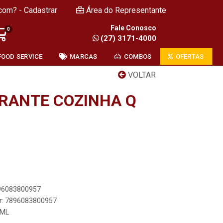
com? - Cadastrar
Área do Representante
Fale Conosco
0
(27) 3171-4000
FOOD SERVICE
MARCAS
COMBOS
OFERTAS
VOLTAR
RANTE COZINHA Q
896083800957
er: 7896083800957
 ML