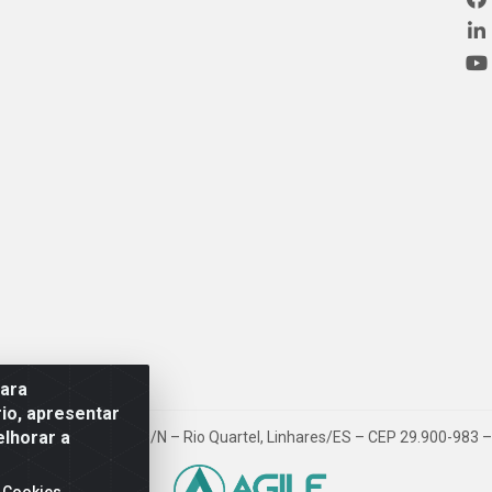
para
io, apresentar
elhorar a
ovia BR 101, Km 163, S/N – Rio Quartel, Linhares/ES – CEP 29.900-983
 Cookies